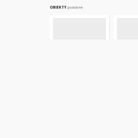
OBIEKTY
podobne
Gazeta Olsztyńska, 1889,
Gazeta Ols
nr 1
nr 2
Liszewski, Jan (1852-1894). Red.
Liszewski, J
czasopismo
czasopismo