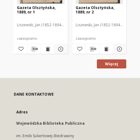
Gazeta Olsztyńska,
Gazeta Olsztyńska,
Ga
1889, nr 1
1889, nr 2
188
Liszewski, Jan (1852-1894). Red.
Liszewski, Jan (1852-1894). Red.
Lis
czasopismo
czasopismo
cz
Więcej
DANE KONTAKTOWE
Adres
Wojewódzka Biblioteka Publiczna
im. Emilii Sukertowej-Biedrawiny