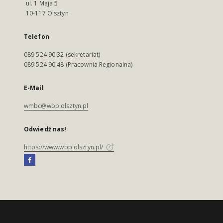
ul. 1 Maja 5
10-117 Olsztyn
Telefon
089 524 90 32 (sekretariat)
089 524 90 48 (Pracownia Regionalna)
E-Mail
wmbc@wbp.olsztyn.pl
Odwiedź nas!
https://www.wbp.olsztyn.pl/