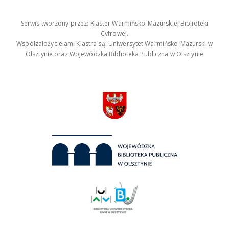
Serwis tworzony przez: Klaster Warmińsko-Mazurskiej Biblioteki
Cyfrowej.
Współzałożycielami Klastra są: Uniwersytet Warmińsko-Mazurski w
Olsztynie oraz Wojewódzka Biblioteka Publiczna w Olsztynie