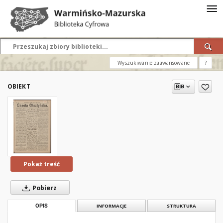
Wyszukiwanie zaawansowane
?
OBIEKT
Pokaż treść
Pobierz
OPIS
INFORMACJE
STRUKTURA