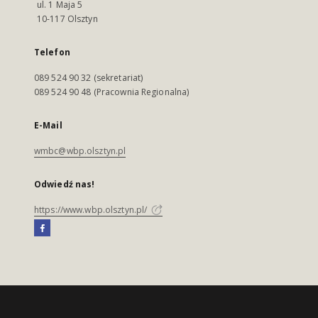
ul. 1 Maja 5
10-117 Olsztyn
Telefon
089 524 90 32 (sekretariat)
089 524 90 48 (Pracownia Regionalna)
E-Mail
wmbc@wbp.olsztyn.pl
Odwiedź nas!
https://www.wbp.olsztyn.pl/