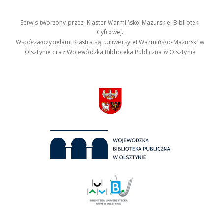
Serwis tworzony przez: Klaster Warmińsko-Mazurskiej Biblioteki
Cyfrowej.
Współzałożycielami Klastra są: Uniwersytet Warmińsko-Mazurski w
Olsztynie oraz Wojewódzka Biblioteka Publiczna w Olsztynie