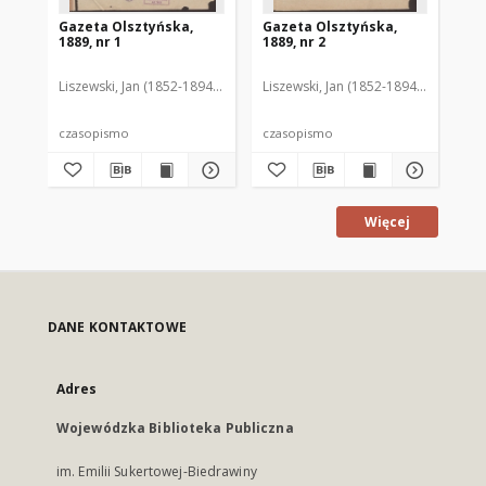
Gazeta Olsztyńska,
Gazeta Olsztyńska,
Ga
1889, nr 1
1889, nr 2
188
Liszewski, Jan (1852-1894). Red.
Liszewski, Jan (1852-1894). Red.
Lis
czasopismo
czasopismo
cz
Więcej
DANE KONTAKTOWE
Adres
Wojewódzka Biblioteka Publiczna
im. Emilii Sukertowej-Biedrawiny