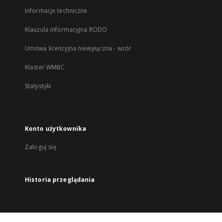
Informacje techniczne
Klauzula informacyjna RODO
Umowa licencyjna niewyłączna - wzór
Klaster WMBC
Statystyki
Konto użytkownika
Zaloguj się
Historia przeglądania