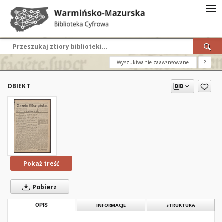
Wyszukiwanie zaawansowane
?
OBIEKT
Pokaż treść
Pobierz
OPIS
INFORMACJE
STRUKTURA