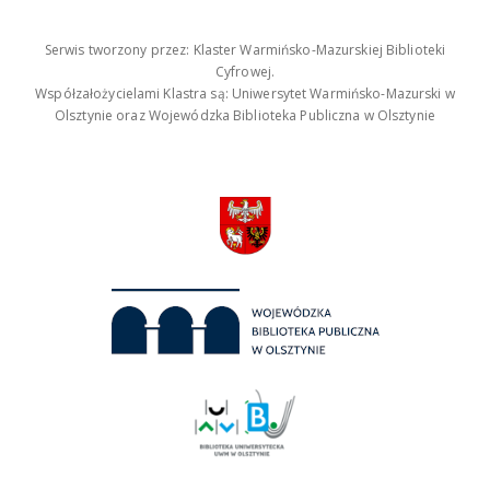
Serwis tworzony przez: Klaster Warmińsko-Mazurskiej Biblioteki
Cyfrowej.
Współzałożycielami Klastra są: Uniwersytet Warmińsko-Mazurski w
Olsztynie oraz Wojewódzka Biblioteka Publiczna w Olsztynie