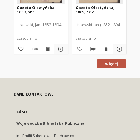
Gazeta Olsztyńska,
Gazeta Olsztyńska,
Ga
1889, nr 1
1889, nr 2
188
Liszewski, Jan (1852-1894). Red.
Liszewski, Jan (1852-1894). Red.
Lis
czasopismo
czasopismo
cz
Więcej
DANE KONTAKTOWE
Adres
Wojewódzka Biblioteka Publiczna
im. Emilii Sukertowej-Biedrawiny