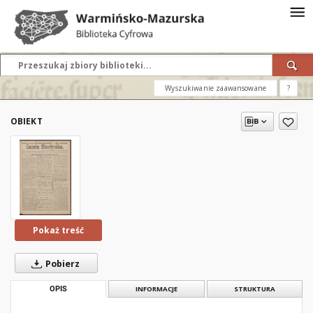
Wyszukiwanie zaawansowane
?
OBIEKT
Pokaż treść
Pobierz
OPIS
INFORMACJE
STRUKTURA