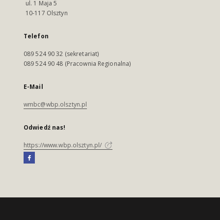
ul. 1 Maja 5
10-117 Olsztyn
Telefon
089 524 90 32 (sekretariat)
089 524 90 48 (Pracownia Regionalna)
E-Mail
wmbc@wbp.olsztyn.pl
Odwiedź nas!
https://www.wbp.olsztyn.pl/