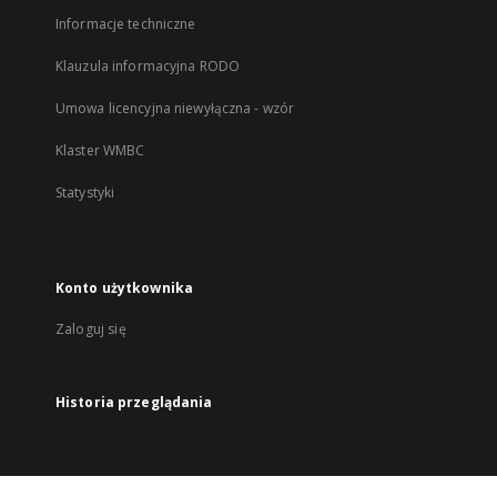
Informacje techniczne
Klauzula informacyjna RODO
Umowa licencyjna niewyłączna - wzór
Klaster WMBC
Statystyki
Konto użytkownika
Zaloguj się
Historia przeglądania