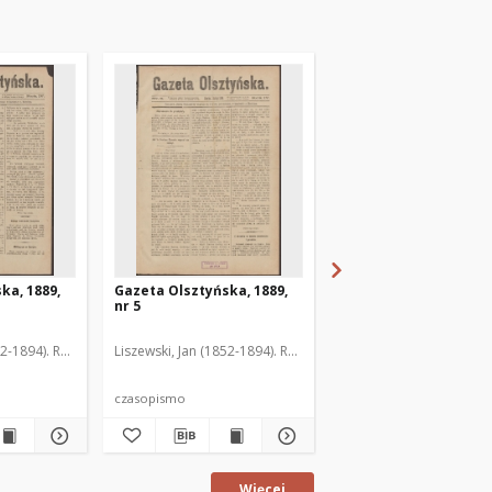
ka, 1889,
Gazeta Olsztyńska, 1889,
Gazeta Olsztyńska, 1
nr 5
nr 6
52-1894). Red.
Liszewski, Jan (1852-1894). Red.
Liszewski, Jan (1852-189
czasopismo
czasopismo
Więcej