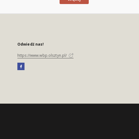
Odwiedź nas!
https://www.wbp.olsztyn.pl/