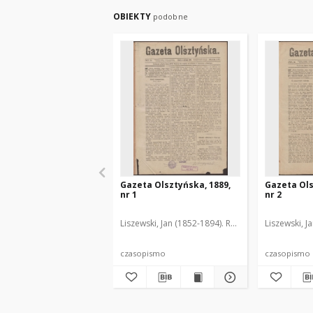
OBIEKTY
podobne
Gazeta Olsztyńska, 1889,
Gazeta Ols
nr 1
nr 2
Liszewski, Jan (1852-1894). Red.
Liszewski, J
czasopismo
czasopismo