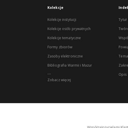
Kolekcje
Inde
Kolekcje instytucji
Tytuł
Kolekcje osób prywatnych
Twór
Kolekcje tematyczne
Wspó
Formy zbiorów
Powią
Zasoby elektroniczne
Tema
Bibliografia Warmii i Mazur
Zakr
...
Opis
Zobacz więcej
Współzałożycielami Klas