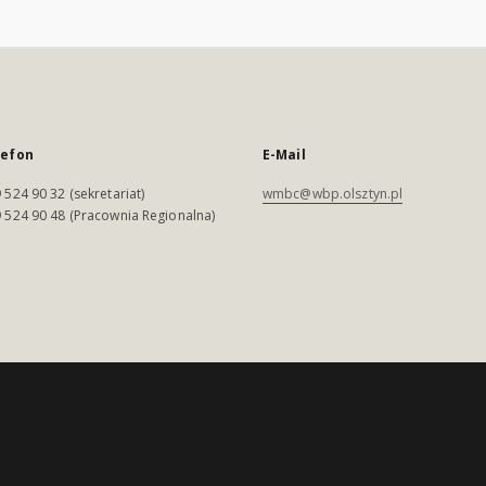
lefon
E-Mail
 524 90 32 (sekretariat)
wmbc@wbp.olsztyn.pl
 524 90 48 (Pracownia Regionalna)