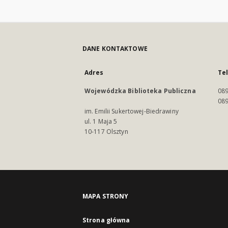
DANE KONTAKTOWE
Adres
Te
Wojewódzka Biblioteka Publiczna
089
089
im. Emilii Sukertowej-Biedrawiny
ul. 1 Maja 5
10-117 Olsztyn
MAPA STRONY
Strona główna