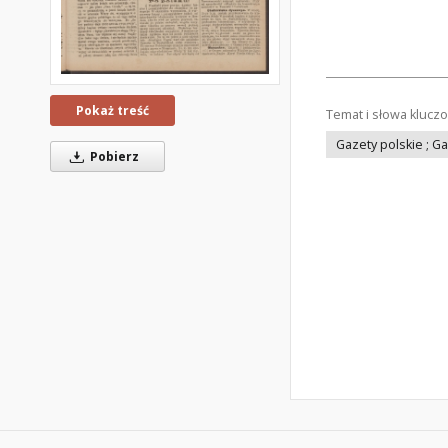
Pokaż treść
Temat i słowa klucz
Gazety polskie ; G
Pobierz