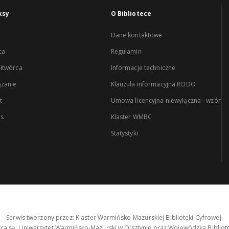
ksy
O Bibliotece
Dane kontaktowe
ca
Regulamin
łtwórca
Informacje techniczne
zanie
Klauzula informacyjna RODO
t
Umowa licencyjna niewyłączna - wzór
es
Klaster WMBC
Statystyki
Serwis tworzony przez: Klaster Warmińsko-Mazurskiej Biblioteki Cyfrowej.
tra są: Uniwersytet Warmińsko-Mazurski w Olsztynie oraz Wojewódzka Bibliote