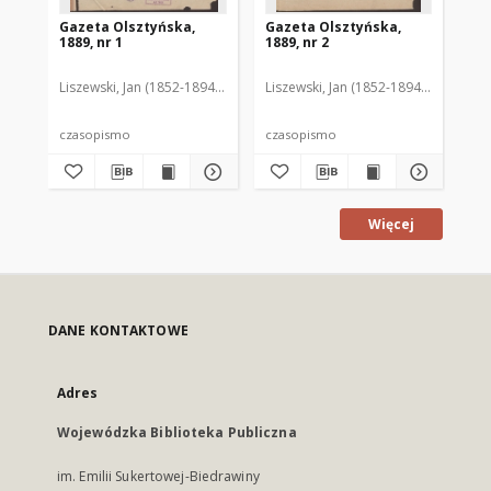
Gazeta Olsztyńska,
Gazeta Olsztyńska,
Ga
1889, nr 1
1889, nr 2
188
Liszewski, Jan (1852-1894). Red.
Liszewski, Jan (1852-1894). Red.
Lis
czasopismo
czasopismo
cz
Więcej
DANE KONTAKTOWE
Adres
Wojewódzka Biblioteka Publiczna
im. Emilii Sukertowej-Biedrawiny