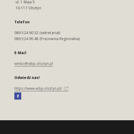
ul. 1 Maja 5
10-117 Olsztyn
Telefon
089 524 90 32 (sekretariat)
089 524 90 48 (Pracownia Regionalna)
E-Mail
wmbc@wbp.olsztyn.pl
Odwiedź nas!
https://www.wbp.olsztyn.pl/