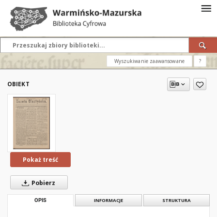
Wyszukiwanie zaawansowane
?
OBIEKT
Pokaż treść
Pobierz
OPIS
INFORMACJE
STRUKTURA