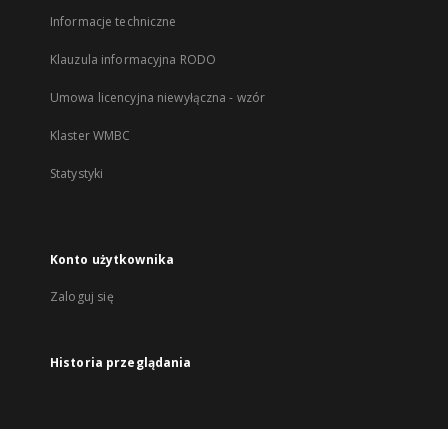
Informacje techniczne
Klauzula informacyjna RODO
Umowa licencyjna niewyłączna - wzór
Klaster WMBC
Statystyki
Konto użytkownika
Zaloguj się
Historia przeglądania