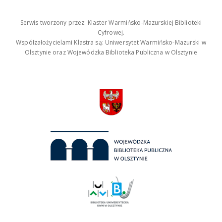
Serwis tworzony przez: Klaster Warmińsko-Mazurskiej Biblioteki
Cyfrowej.
Współzałożycielami Klastra są: Uniwersytet Warmińsko-Mazurski w
Olsztynie oraz Wojewódzka Biblioteka Publiczna w Olsztynie