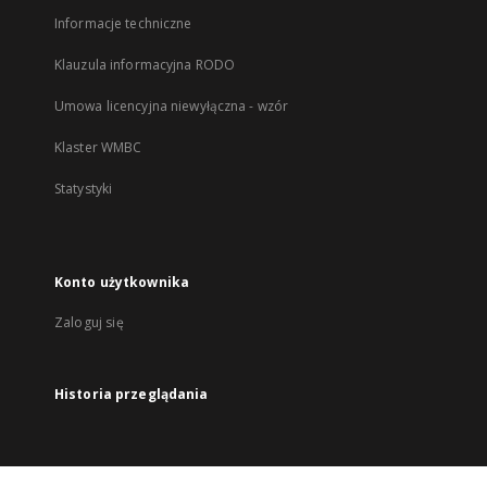
Informacje techniczne
Klauzula informacyjna RODO
Umowa licencyjna niewyłączna - wzór
Klaster WMBC
Statystyki
Konto użytkownika
Zaloguj się
Historia przeglądania