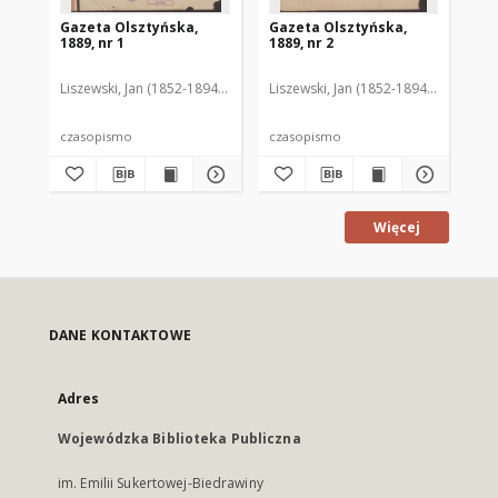
Gazeta Olsztyńska,
Gazeta Olsztyńska,
Ga
1889, nr 1
1889, nr 2
188
Liszewski, Jan (1852-1894). Red.
Liszewski, Jan (1852-1894). Red.
Lis
czasopismo
czasopismo
cz
Więcej
DANE KONTAKTOWE
Adres
Wojewódzka Biblioteka Publiczna
im. Emilii Sukertowej-Biedrawiny