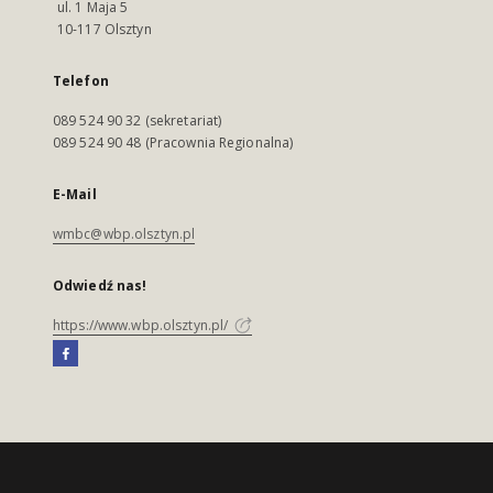
ul. 1 Maja 5
10-117 Olsztyn
Telefon
089 524 90 32 (sekretariat)
089 524 90 48 (Pracownia Regionalna)
E-Mail
wmbc@wbp.olsztyn.pl
Odwiedź nas!
https://www.wbp.olsztyn.pl/