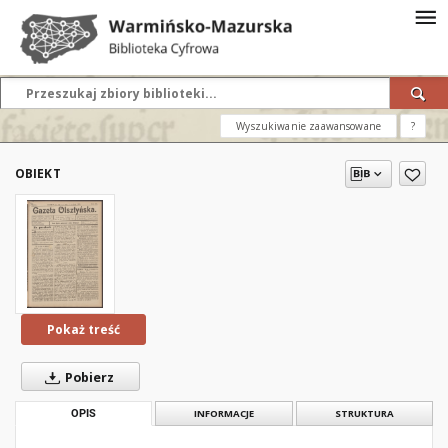
Wyszukiwanie zaawansowane
?
OBIEKT
Pokaż treść
Pobierz
OPIS
INFORMACJE
STRUKTURA