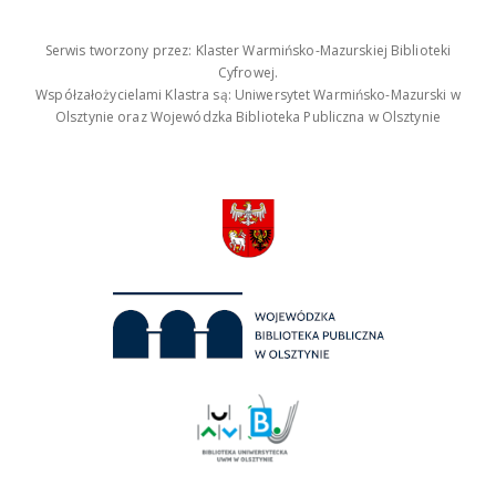
Serwis tworzony przez: Klaster Warmińsko-Mazurskiej Biblioteki
Cyfrowej.
Współzałożycielami Klastra są: Uniwersytet Warmińsko-Mazurski w
Olsztynie oraz Wojewódzka Biblioteka Publiczna w Olsztynie