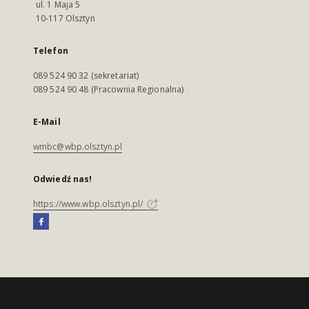
ul. 1 Maja 5
10-117 Olsztyn
Telefon
089 524 90 32 (sekretariat)
089 524 90 48 (Pracownia Regionalna)
E-Mail
wmbc@wbp.olsztyn.pl
Odwiedź nas!
https://www.wbp.olsztyn.pl/