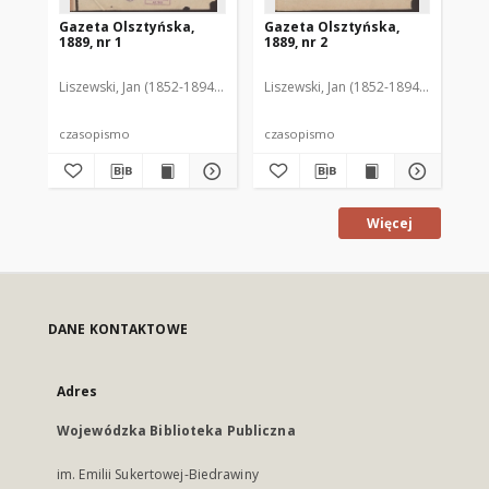
Gazeta Olsztyńska,
Gazeta Olsztyńska,
Ga
1889, nr 1
1889, nr 2
188
Liszewski, Jan (1852-1894). Red.
Liszewski, Jan (1852-1894). Red.
Lis
czasopismo
czasopismo
cz
Więcej
DANE KONTAKTOWE
Adres
Wojewódzka Biblioteka Publiczna
im. Emilii Sukertowej-Biedrawiny