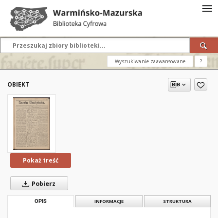
Wyszukiwanie zaawansowane
?
OBIEKT
Pokaż treść
Pobierz
OPIS
INFORMACJE
STRUKTURA