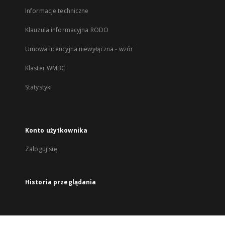
Informacje techniczne
Klauzula informacyjna RODO
Umowa licencyjna niewyłączna - wzór
Klaster WMBC
Statystyki
Konto użytkownika
Zaloguj się
Historia przeglądania