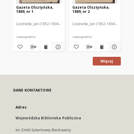
Gazeta Olsztyńska,
Gazeta Olsztyńska,
Ga
1889, nr 1
1889, nr 2
188
Liszewski, Jan (1852-1894). Red.
Liszewski, Jan (1852-1894). Red.
Lis
czasopismo
czasopismo
cz
Więcej
DANE KONTAKTOWE
Adres
Wojewódzka Biblioteka Publiczna
im. Emilii Sukertowej-Biedrawiny