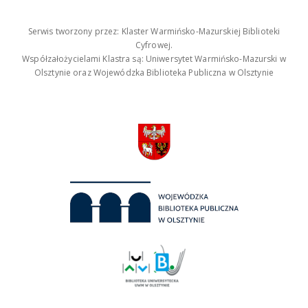
Serwis tworzony przez: Klaster Warmińsko-Mazurskiej Biblioteki
Cyfrowej.
Współzałożycielami Klastra są: Uniwersytet Warmińsko-Mazurski w
Olsztynie oraz Wojewódzka Biblioteka Publiczna w Olsztynie