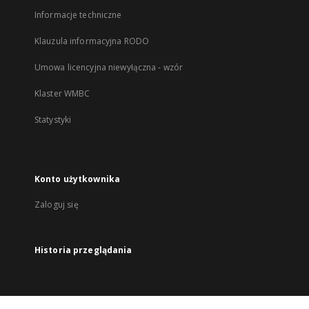
Informacje techniczne
Klauzula informacyjna RODO
Umowa licencyjna niewyłączna - wzór
Klaster WMBC
Statystyki
Konto użytkownika
Zaloguj się
Historia przeglądania