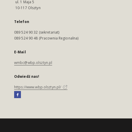
ul. 1 Maja 5
10-117 Olsztyn
Telefon
089 524 90 32 (sekretariat)
089 524 90 48 (Pracownia Regionalna)
E-Mail
wmbc@wbp.olsztyn.pl
Odwiedź nas!
https://www.wbp.olsztyn.pl/