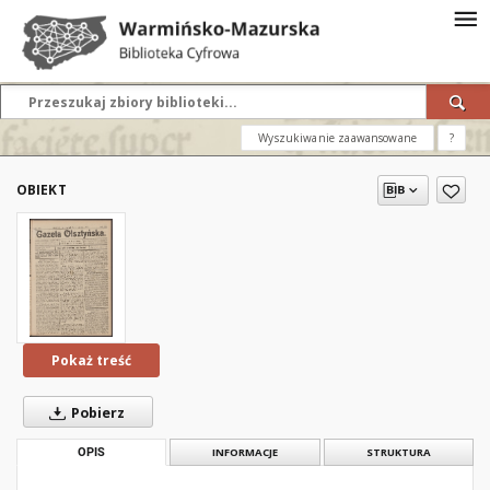
Wyszukiwanie zaawansowane
?
OBIEKT
Pokaż treść
Pobierz
OPIS
INFORMACJE
STRUKTURA