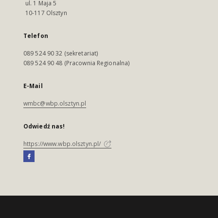
ul. 1 Maja 5
10-117 Olsztyn
Telefon
089 524 90 32 (sekretariat)
089 524 90 48 (Pracownia Regionalna)
E-Mail
wmbc@wbp.olsztyn.pl
Odwiedź nas!
https://www.wbp.olsztyn.pl/