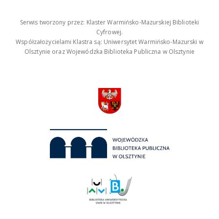
Serwis tworzony przez: Klaster Warmińsko-Mazurskiej Biblioteki
Cyfrowej.
Współzałożycielami Klastra są: Uniwersytet Warmińsko-Mazurski w
Olsztynie oraz Wojewódzka Biblioteka Publiczna w Olsztynie