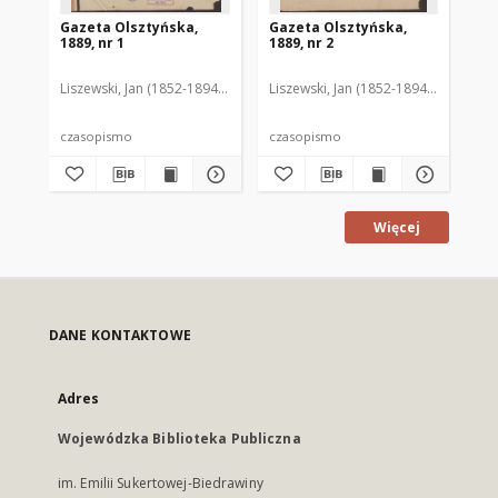
Gazeta Olsztyńska,
Gazeta Olsztyńska,
Ga
1889, nr 1
1889, nr 2
188
Liszewski, Jan (1852-1894). Red.
Liszewski, Jan (1852-1894). Red.
Lis
czasopismo
czasopismo
cz
Więcej
DANE KONTAKTOWE
Adres
Wojewódzka Biblioteka Publiczna
im. Emilii Sukertowej-Biedrawiny