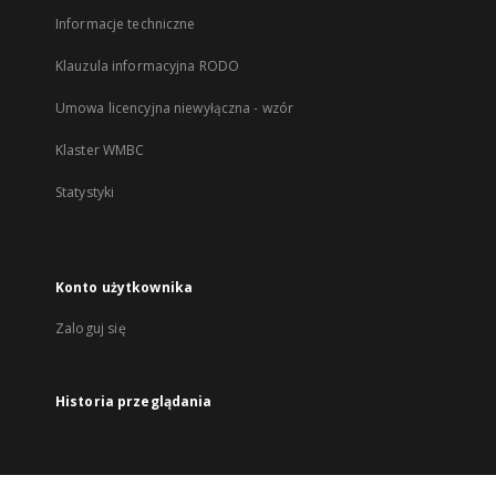
Informacje techniczne
Klauzula informacyjna RODO
Umowa licencyjna niewyłączna - wzór
Klaster WMBC
Statystyki
Konto użytkownika
Zaloguj się
Historia przeglądania