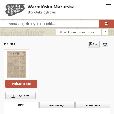
Wyszukiwanie zaawansowane
?
OBIEKT
Pokaż treść
Pobierz
OPIS
INFORMACJE
STRUKTURA