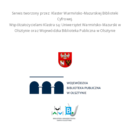
Serwis tworzony przez: Klaster Warmińsko-Mazurskiej Biblioteki
Cyfrowej.
Współzałożycielami Klastra są: Uniwersytet Warmińsko-Mazurski w
Olsztynie oraz Wojewódzka Biblioteka Publiczna w Olsztynie