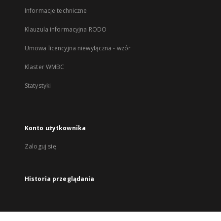
Informacje techniczne
Klauzula informacyjna RODO
Umowa licencyjna niewyłączna - wzór
Klaster WMBC
Statystyki
Konto użytkownika
Zaloguj się
Historia przeglądania