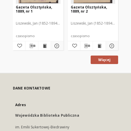
Gazeta Olsztyńska,
Gazeta Olsztyńska,
Ga
1889, nr 1
1889, nr 2
188
Liszewski, Jan (1852-1894). Red.
Liszewski, Jan (1852-1894). Red.
Lis
czasopismo
czasopismo
cz
Więcej
DANE KONTAKTOWE
Adres
Wojewódzka Biblioteka Publiczna
im. Emilii Sukertowej-Biedrawiny