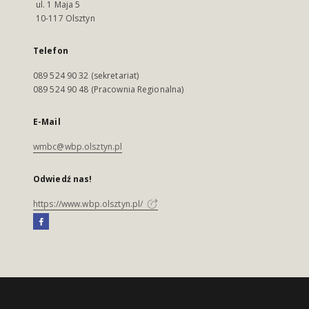
ul. 1 Maja 5
10-117 Olsztyn
Telefon
089 524 90 32 (sekretariat)
089 524 90 48 (Pracownia Regionalna)
E-Mail
wmbc@wbp.olsztyn.pl
Odwiedź nas!
https://www.wbp.olsztyn.pl/