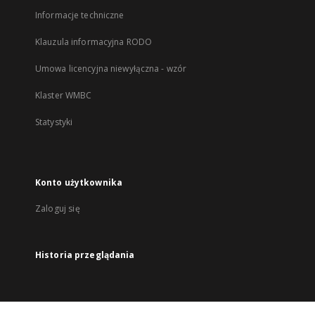
Informacje techniczne
Klauzula informacyjna RODO
Umowa licencyjna niewyłączna - wzór
Klaster WMBC
Statystyki
Konto użytkownika
Zaloguj się
Historia przeglądania