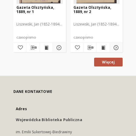
Gazeta Olsztyńska,
Gazeta Olsztyńska,
Ga
1889, nr 1
1889, nr 2
188
Liszewski, Jan (1852-1894). Red.
Liszewski, Jan (1852-1894). Red.
Lis
czasopismo
czasopismo
cz
Więcej
DANE KONTAKTOWE
Adres
Wojewódzka Biblioteka Publiczna
im. Emilii Sukertowej-Biedrawiny