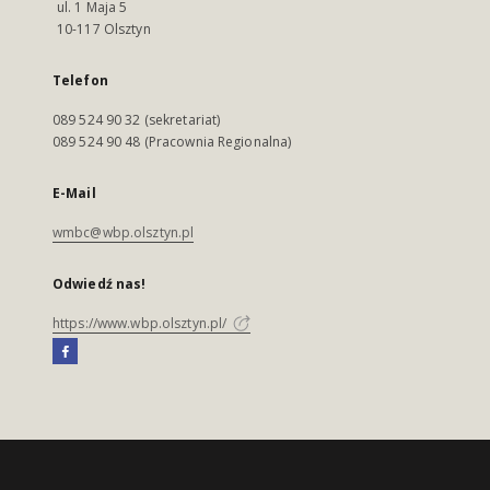
ul. 1 Maja 5
10-117 Olsztyn
Telefon
089 524 90 32 (sekretariat)
089 524 90 48 (Pracownia Regionalna)
E-Mail
wmbc@wbp.olsztyn.pl
Odwiedź nas!
https://www.wbp.olsztyn.pl/