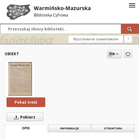
Wyszukiwanie zaawansowane
?
OBIEKT
Pokaż treść
Pobierz
OPIS
INFORMACJE
STRUKTURA