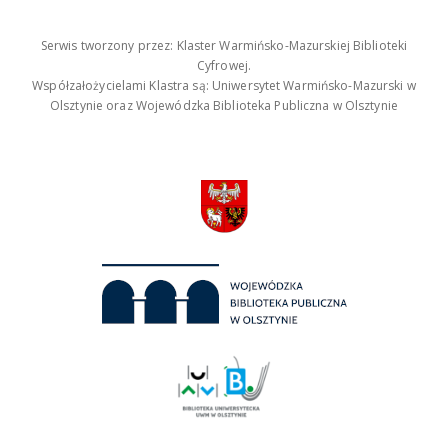
Serwis tworzony przez: Klaster Warmińsko-Mazurskiej Biblioteki
Cyfrowej.
Współzałożycielami Klastra są: Uniwersytet Warmińsko-Mazurski w
Olsztynie oraz Wojewódzka Biblioteka Publiczna w Olsztynie