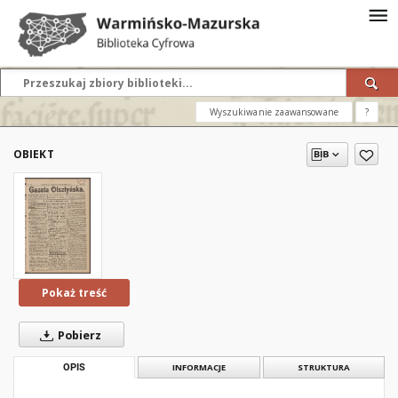
Wyszukiwanie zaawansowane
?
OBIEKT
Pokaż treść
Pobierz
OPIS
INFORMACJE
STRUKTURA