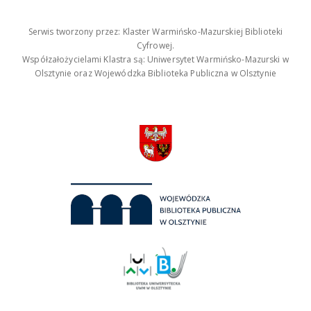
Serwis tworzony przez: Klaster Warmińsko-Mazurskiej Biblioteki
Cyfrowej.
Współzałożycielami Klastra są: Uniwersytet Warmińsko-Mazurski w
Olsztynie oraz Wojewódzka Biblioteka Publiczna w Olsztynie