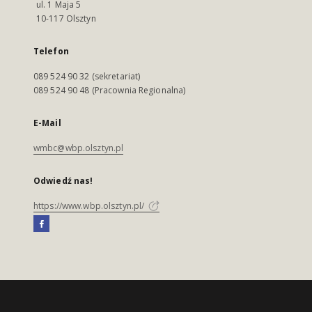
ul. 1 Maja 5
10-117 Olsztyn
Telefon
089 524 90 32 (sekretariat)
089 524 90 48 (Pracownia Regionalna)
E-Mail
wmbc@wbp.olsztyn.pl
Odwiedź nas!
https://www.wbp.olsztyn.pl/