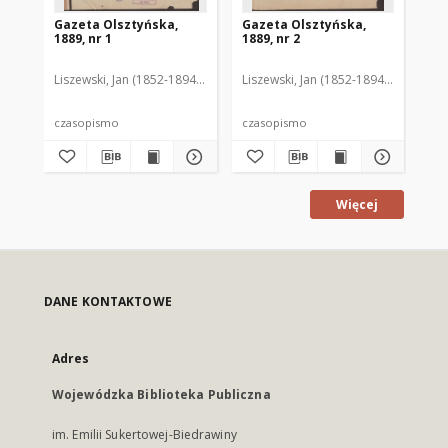
Gazeta Olsztyńska,
Gazeta Olsztyńska,
Ga
1889, nr 1
1889, nr 2
188
Liszewski, Jan (1852-1894). Red.
Liszewski, Jan (1852-1894). Red.
Lis
czasopismo
czasopismo
cz
Więcej
DANE KONTAKTOWE
Adres
Wojewódzka Biblioteka Publiczna
im. Emilii Sukertowej-Biedrawiny