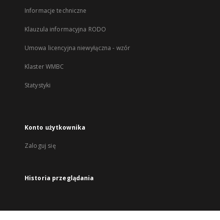
Informacje techniczne
Klauzula informacyjna RODO
Umowa licencyjna niewyłączna - wzór
Klaster WMBC
Statystyki
Konto użytkownika
Zaloguj się
Historia przeglądania