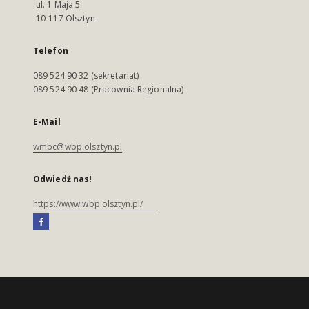
ul. 1 Maja 5
10-117 Olsztyn
Telefon
089 524 90 32 (sekretariat)
089 524 90 48 (Pracownia Regionalna)
E-Mail
wmbc@wbp.olsztyn.pl
Odwiedź nas!
https://www.wbp.olsztyn.pl/