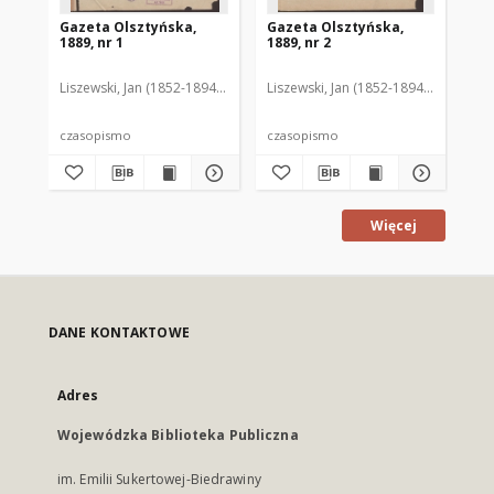
Gazeta Olsztyńska,
Gazeta Olsztyńska,
Ga
1889, nr 1
1889, nr 2
188
Liszewski, Jan (1852-1894). Red.
Liszewski, Jan (1852-1894). Red.
Lis
czasopismo
czasopismo
cz
Więcej
DANE KONTAKTOWE
Adres
Wojewódzka Biblioteka Publiczna
im. Emilii Sukertowej-Biedrawiny