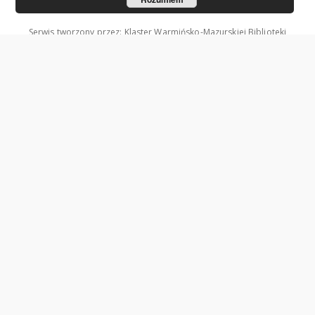
Serwis tworzony przez: Klaster Warmińsko-Mazurskiej Biblioteki
Cyfrowej.
Współzałożycielami Klastra są: Uniwersytet Warmińsko-Mazurski w
Olsztynie oraz Wojewódzka Biblioteka Publiczna w Olsztynie