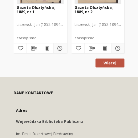
Gazeta Olsztyńska,
Gazeta Olsztyńska,
Ga
1889, nr 1
1889, nr 2
188
Liszewski, Jan (1852-1894). Red.
Liszewski, Jan (1852-1894). Red.
Lis
czasopismo
czasopismo
cz
Więcej
DANE KONTAKTOWE
Adres
Wojewódzka Biblioteka Publiczna
im. Emilii Sukertowej-Biedrawiny