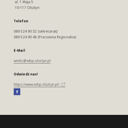
ul. 1 Maja 5
10-117 Olsztyn
Telefon
089 524 90 32 (sekretariat)
089 524 90 48 (Pracownia Regionalna)
E-Mail
wmbc@wbp.olsztyn.pl
Odwiedź nas!
https://www.wbp.olsztyn.pl/