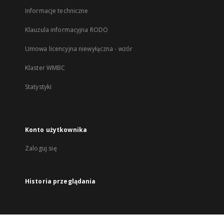
Informacje techniczne
Klauzula informacyjna RODO
Umowa licencyjna niewyłączna - wzór
Klaster WMBC
Statystyki
Konto użytkownika
Zaloguj się
Historia przeglądania