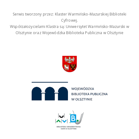
Serwis tworzony przez: Klaster Warmińsko-Mazurskiej Biblioteki
Cyfrowej.
Współzałożycielami Klastra są: Uniwersytet Warmińsko-Mazurski w
Olsztynie oraz Wojewódzka Biblioteka Publiczna w Olsztynie