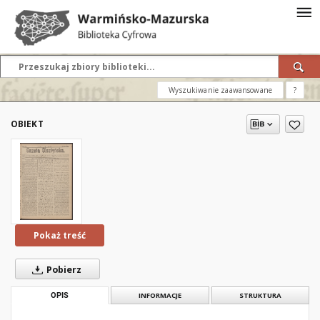
Wyszukiwanie zaawansowane
?
OBIEKT
Pokaż treść
Pobierz
OPIS
INFORMACJE
STRUKTURA