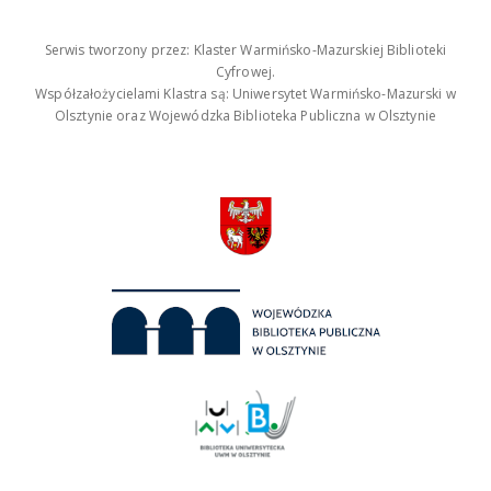
Serwis tworzony przez: Klaster Warmińsko-Mazurskiej Biblioteki
Cyfrowej.
Współzałożycielami Klastra są: Uniwersytet Warmińsko-Mazurski w
Olsztynie oraz Wojewódzka Biblioteka Publiczna w Olsztynie