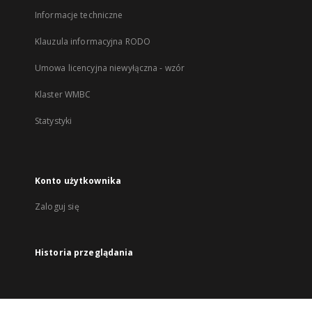
Informacje techniczne
Klauzula informacyjna RODO
Umowa licencyjna niewyłączna - wzór
Klaster WMBC
Statystyki
Konto użytkownika
Zaloguj się
Historia przeglądania