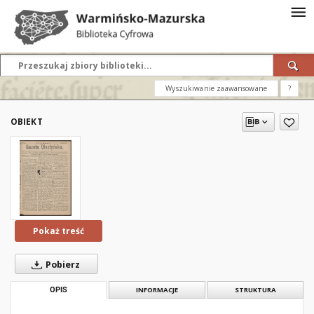
Wyszukiwanie zaawansowane
?
OBIEKT
Pokaż treść
Pobierz
OPIS
INFORMACJE
STRUKTURA