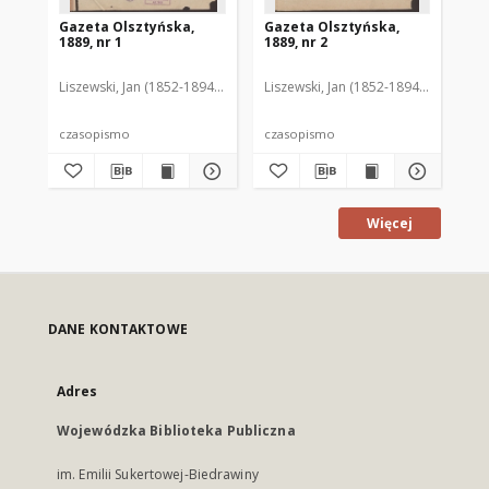
Gazeta Olsztyńska,
Gazeta Olsztyńska,
Ga
1889, nr 1
1889, nr 2
188
Liszewski, Jan (1852-1894). Red.
Liszewski, Jan (1852-1894). Red.
Lis
czasopismo
czasopismo
cz
Więcej
DANE KONTAKTOWE
Adres
Wojewódzka Biblioteka Publiczna
im. Emilii Sukertowej-Biedrawiny