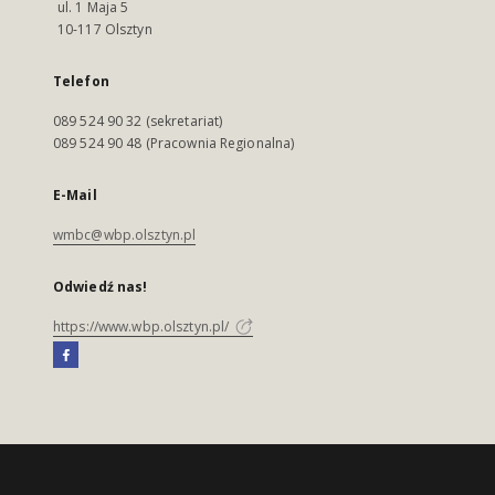
ul. 1 Maja 5
10-117 Olsztyn
Telefon
089 524 90 32 (sekretariat)
089 524 90 48 (Pracownia Regionalna)
E-Mail
wmbc@wbp.olsztyn.pl
Odwiedź nas!
https://www.wbp.olsztyn.pl/