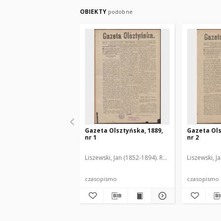
OBIEKTY
podobne
Gazeta Olsztyńska, 1889,
Gazeta Ols
nr 1
nr 2
Liszewski, Jan (1852-1894). Red.
Liszewski, J
czasopismo
czasopismo