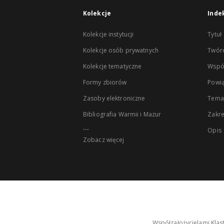
Kolekcje
Inde
Kolekcje instytucji
Tytuł
Kolekcje osób prywatnych
Twór
Kolekcje tematyczne
Wspó
Formy zbiorów
Powią
Zasoby elektroniczne
Tema
Bibliografia Warmii i Mazur
Zakr
...
Opis
Zobacz więcej
Współzałożycielami Klas