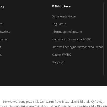
ksy
O Bibliotece
Dane kontaktowe
ca
Regulamin
łtwórca
Informacje techniczne
zanie
Klauzula informacyjna RODO
t
Umowa licencyjna niewyłączna - wzór
es
Klaster WMBC
Statystyki
Serwis tworzony przez: Klaster Warmińsko-Mazurskiej Biblioteki Cyfrowej.
tra są: Uniwersytet Warmińsko-Mazurski w Olsztynie oraz Wojewódzka Bibliote