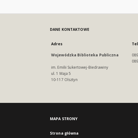
DANE KONTAKTOWE
Adres
Te
Wojewódzka Biblioteka Publiczna
089
089
im. Emilii Sukertowej-Biedrawiny
ul. 1 Maja 5
10-117 Olsztyn
MAPA STRONY
Strona główna