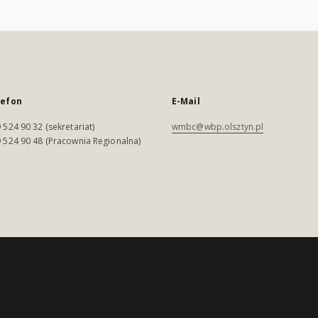
lefon
E-Mail
 524 90 32 (sekretariat)
wmbc@wbp.olsztyn.pl
 524 90 48 (Pracownia Regionalna)