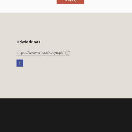
Odwiedź nas!
https://www.wbp.olsztyn.pl/