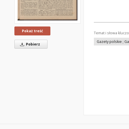
Pokaż treść
Temat i słowa klucz
Gazety polskie ; G
Pobierz