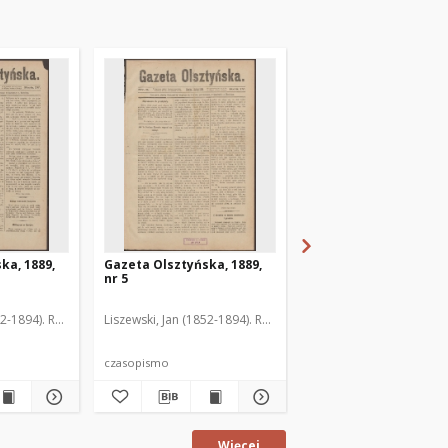
ka, 1889,
Gazeta Olsztyńska, 1889,
Gazeta Olsztyńska, 1
nr 5
nr 6
52-1894). Red.
Liszewski, Jan (1852-1894). Red.
Liszewski, Jan (1852-189
czasopismo
czasopismo
Więcej