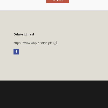
Odwiedź nas!
https://www.wbp.olsztyn.pl/