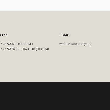
lefon
E-Mail
 524 90 32 (sekretariat)
wmbc@wbp.olsztyn.pl
 524 90 48 (Pracownia Regionalna)