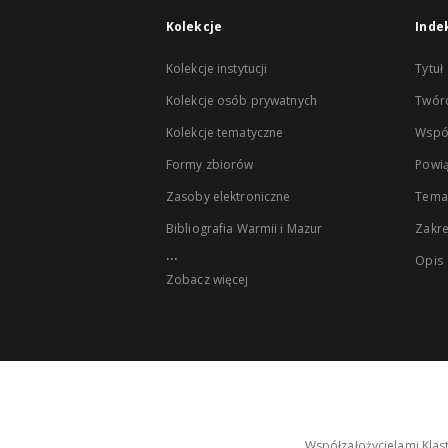
Kolekcje
Inde
Kolekcje instytucji
Tytuł
Kolekcje osób prywatnych
Twór
Kolekcje tematyczne
Wspó
Formy zbiorów
Powią
Zasoby elektroniczne
Tema
Bibliografia Warmii i Mazur
Zakr
...
Opis
Zobacz więcej
Współzałożycielami Klas