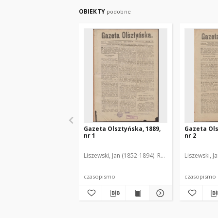
OBIEKTY
podobne
Gazeta Olsztyńska, 1889,
Gazeta Ols
nr 1
nr 2
Liszewski, Jan (1852-1894). Red.
Liszewski, J
czasopismo
czasopismo