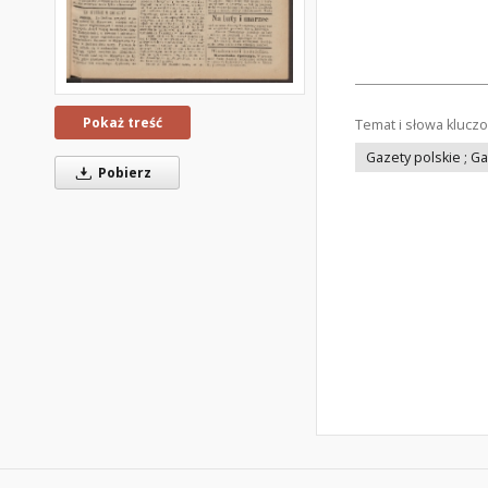
Pokaż treść
Temat i słowa klucz
Gazety polskie ; G
Pobierz