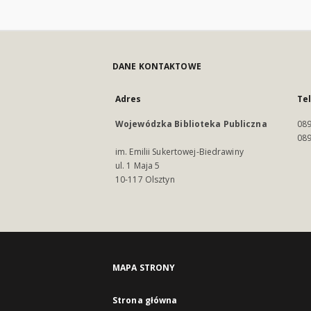
DANE KONTAKTOWE
Adres
Te
Wojewódzka Biblioteka Publiczna
089
089
im. Emilii Sukertowej-Biedrawiny
ul. 1 Maja 5
10-117 Olsztyn
MAPA STRONY
Strona główna