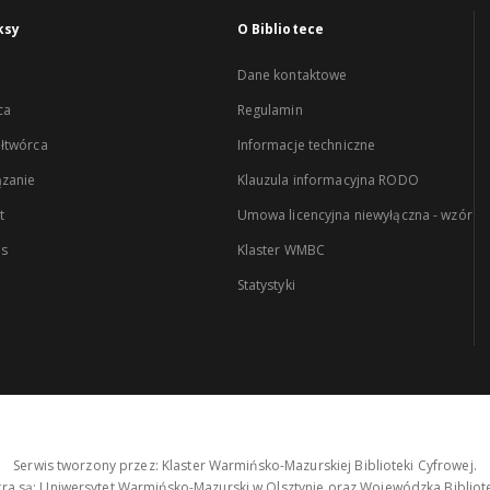
ksy
O Bibliotece
Dane kontaktowe
ca
Regulamin
łtwórca
Informacje techniczne
zanie
Klauzula informacyjna RODO
t
Umowa licencyjna niewyłączna - wzór
es
Klaster WMBC
Statystyki
Serwis tworzony przez: Klaster Warmińsko-Mazurskiej Biblioteki Cyfrowej.
tra są: Uniwersytet Warmińsko-Mazurski w Olsztynie oraz Wojewódzka Bibliote