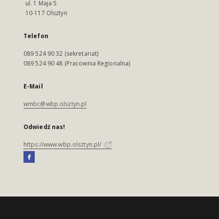
ul. 1 Maja 5
10-117 Olsztyn
Telefon
089 524 90 32 (sekretariat)
089 524 90 48 (Pracownia Regionalna)
E-Mail
wmbc@wbp.olsztyn.pl
Odwiedź nas!
https://www.wbp.olsztyn.pl/