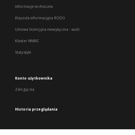
Informacje techniczne
Klauzula informacyjna RODO
Umowa licencyjna niewyłączna - wzór
Klaster WMBC
Statystyki
Konto użytkownika
Zaloguj się
Historia przeglądania