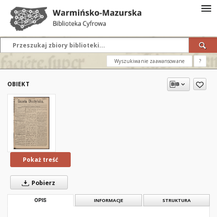
Wyszukiwanie zaawansowane
?
OBIEKT
Pokaż treść
Pobierz
OPIS
INFORMACJE
STRUKTURA