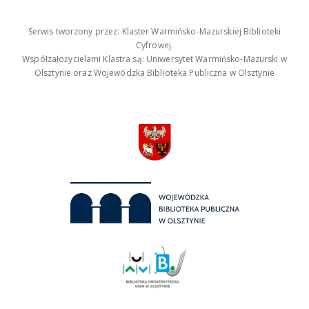
Serwis tworzony przez: Klaster Warmińsko-Mazurskiej Biblioteki
Cyfrowej.
Współzałożycielami Klastra są: Uniwersytet Warmińsko-Mazurski w
Olsztynie oraz Wojewódzka Biblioteka Publiczna w Olsztynie