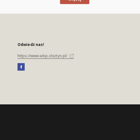
Odwiedź nas!
https://www.wbp.olsztyn.pl/