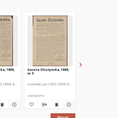
ka, 1889,
Gazeta Olsztyńska, 1889,
Gazeta Olsztyńska, 1
nr 5
nr 6
52-1894). Red.
Liszewski, Jan (1852-1894). Red.
Liszewski, Jan (1852-189
czasopismo
czasopismo
Więcej