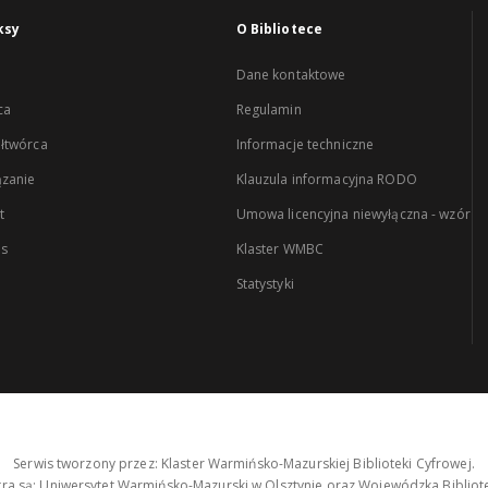
ksy
O Bibliotece
Dane kontaktowe
ca
Regulamin
łtwórca
Informacje techniczne
zanie
Klauzula informacyjna RODO
t
Umowa licencyjna niewyłączna - wzór
es
Klaster WMBC
Statystyki
Serwis tworzony przez: Klaster Warmińsko-Mazurskiej Biblioteki Cyfrowej.
tra są: Uniwersytet Warmińsko-Mazurski w Olsztynie oraz Wojewódzka Bibliote