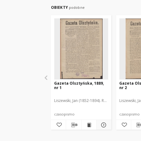
OBIEKTY
podobne
Gazeta Olsztyńska, 1889,
Gazeta Ols
nr 1
nr 2
Liszewski, Jan (1852-1894). Red.
Liszewski, J
czasopismo
czasopismo