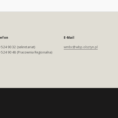
lefon
E-Mail
 524 90 32 (sekretariat)
wmbc@wbp.olsztyn.pl
 524 90 48 (Pracownia Regionalna)