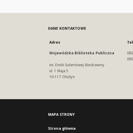
DANE KONTAKTOWE
Adres
Te
Wojewódzka Biblioteka Publiczna
089
089
im. Emilii Sukertowej-Biedrawiny
ul. 1 Maja 5
10-117 Olsztyn
MAPA STRONY
Strona główna