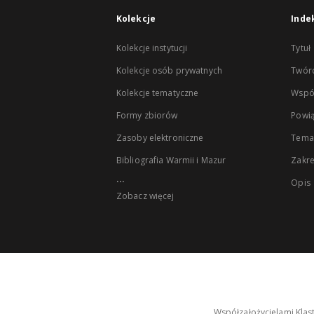
Kolekcje
Inde
Kolekcje instytucji
Tytuł
Kolekcje osób prywatnych
Twór
Kolekcje tematyczne
Wspó
Formy zbiorów
Powią
Zasoby elektroniczne
Tema
Bibliografia Warmii i Mazur
Zakr
...
Opis
Zobacz więcej
Współzałożycielami Klas