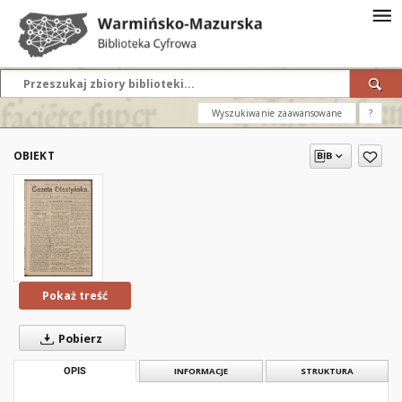
Wyszukiwanie zaawansowane
?
OBIEKT
Pokaż treść
Pobierz
OPIS
INFORMACJE
STRUKTURA