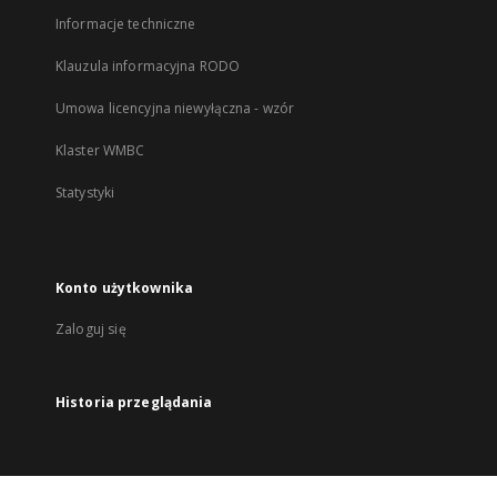
Informacje techniczne
Klauzula informacyjna RODO
Umowa licencyjna niewyłączna - wzór
Klaster WMBC
Statystyki
Konto użytkownika
Zaloguj się
Historia przeglądania