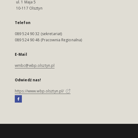
ul. 1 Maja 5
10-117 Olsztyn
Telefon
089 524 90 32 (sekretariat)
089 524 90 48 (Pracownia Regionalna)
E-Mail
wmbc@wbp.olsztyn.pl
Odwiedź nas!
https://www.wbp.olsztyn.pl/