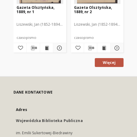
Gazeta Olsztyńska,
Gazeta Olsztyńska,
Ga
1889, nr 1
1889, nr 2
188
Liszewski, Jan (1852-1894). Red.
Liszewski, Jan (1852-1894). Red.
Lis
czasopismo
czasopismo
cz
Więcej
DANE KONTAKTOWE
Adres
Wojewódzka Biblioteka Publiczna
im. Emilii Sukertowej-Biedrawiny