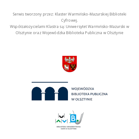
Serwis tworzony przez: Klaster Warmińsko-Mazurskiej Biblioteki
Cyfrowej.
Współzałożycielami Klastra są: Uniwersytet Warmińsko-Mazurski w
Olsztynie oraz Wojewódzka Biblioteka Publiczna w Olsztynie