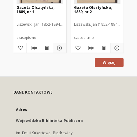
Gazeta Olsztyńska,
Gazeta Olsztyńska,
Ga
1889, nr 1
1889, nr 2
188
Liszewski, Jan (1852-1894). Red.
Liszewski, Jan (1852-1894). Red.
Lis
czasopismo
czasopismo
cz
Więcej
DANE KONTAKTOWE
Adres
Wojewódzka Biblioteka Publiczna
im. Emilii Sukertowej-Biedrawiny