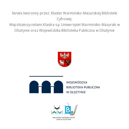
Serwis tworzony przez: Klaster Warmińsko-Mazurskiej Biblioteki
Cyfrowej.
Współzałożycielami Klastra są: Uniwersytet Warmińsko-Mazurski w
Olsztynie oraz Wojewódzka Biblioteka Publiczna w Olsztynie