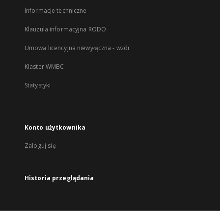
Informacje techniczne
Klauzula informacyjna RODO
Umowa licencyjna niewyłączna - wzór
Klaster WMBC
Statystyki
Konto użytkownika
Zaloguj się
Historia przeglądania