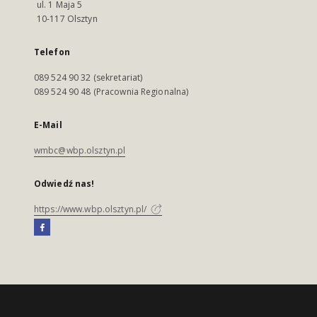
ul. 1 Maja 5
10-117 Olsztyn
Telefon
089 524 90 32 (sekretariat)
089 524 90 48 (Pracownia Regionalna)
E-Mail
wmbc@wbp.olsztyn.pl
Odwiedź nas!
https://www.wbp.olsztyn.pl/