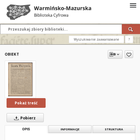
Wyszukiwanie zaawansowane
?
OBIEKT
Pokaż treść
Pobierz
OPIS
INFORMACJE
STRUKTURA