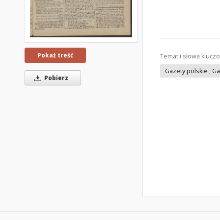
Pokaż treść
Temat i słowa klucz
Gazety polskie ; G
Pobierz