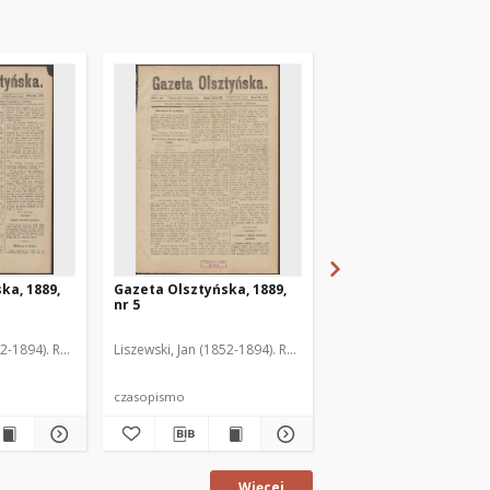
ka, 1889,
Gazeta Olsztyńska, 1889,
Gazeta Olsztyńska, 1
nr 5
nr 6
52-1894). Red.
Liszewski, Jan (1852-1894). Red.
Liszewski, Jan (1852-189
czasopismo
czasopismo
Więcej