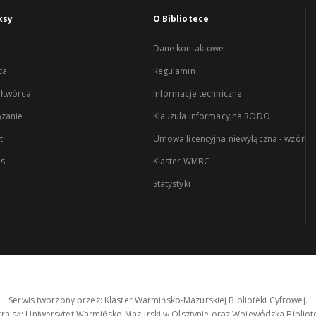
ksy
O Bibliotece
Dane kontaktowe
ca
Regulamin
łtwórca
Informacje techniczne
zanie
Klauzula informacyjna RODO
t
Umowa licencyjna niewyłączna - wzór
es
Klaster WMBC
Statystyki
Serwis tworzony przez: Klaster Warmińsko-Mazurskiej Biblioteki Cyfrowej.
tra są: Uniwersytet Warmińsko-Mazurski w Olsztynie oraz Wojewódzka Bibliote