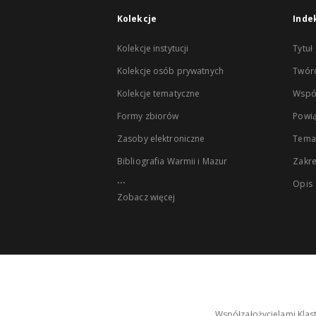
Kolekcje
Inde
Kolekcje instytucji
Tytuł
Kolekcje osób prywatnych
Twór
Kolekcje tematyczne
Wspó
Formy zbiorów
Powią
Zasoby elektroniczne
Tema
Bibliografia Warmii i Mazur
Zakr
...
Opis
Zobacz więcej
Współzałożycielami Klas