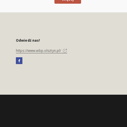
Odwiedź nas!
https://www.wbp.olsztyn.pl/