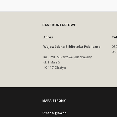
DANE KONTAKTOWE
Adres
Te
Wojewódzka Biblioteka Publiczna
089
089
im. Emilii Sukertowej-Biedrawiny
ul. 1 Maja 5
10-117 Olsztyn
MAPA STRONY
Strona główna