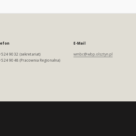
lefon
E-Mail
 524 90 32 (sekretariat)
wmbc@wbp.olsztyn.pl
 524 90 48 (Pracownia Regionalna)