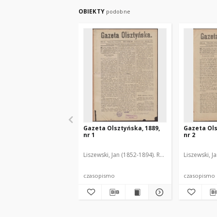
OBIEKTY
podobne
Gazeta Olsztyńska, 1889,
Gazeta Ols
nr 1
nr 2
Liszewski, Jan (1852-1894). Red.
Liszewski, J
czasopismo
czasopismo