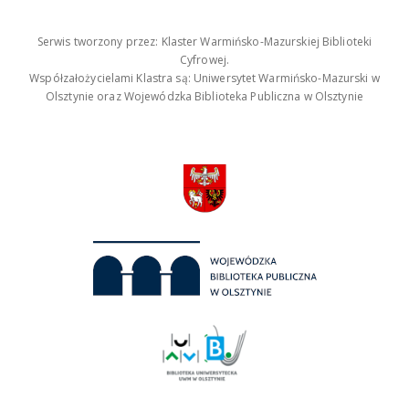
Serwis tworzony przez: Klaster Warmińsko-Mazurskiej Biblioteki
Cyfrowej.
Współzałożycielami Klastra są: Uniwersytet Warmińsko-Mazurski w
Olsztynie oraz Wojewódzka Biblioteka Publiczna w Olsztynie