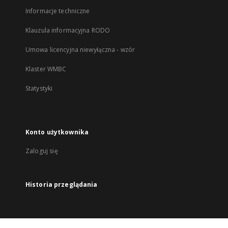
Informacje techniczne
Klauzula informacyjna RODO
Umowa licencyjna niewyłączna - wzór
Klaster WMBC
Statystyki
Konto użytkownika
Zaloguj się
Historia przeglądania