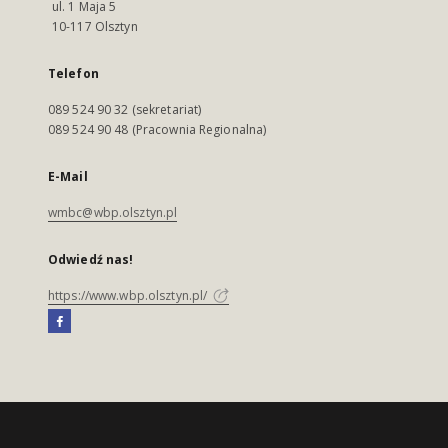
ul. 1 Maja 5
10-117 Olsztyn
Telefon
089 524 90 32 (sekretariat)
089 524 90 48 (Pracownia Regionalna)
E-Mail
wmbc@wbp.olsztyn.pl
Odwiedź nas!
https://www.wbp.olsztyn.pl/