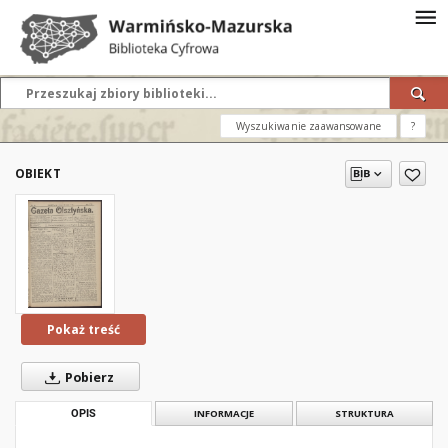
Wyszukiwanie zaawansowane
?
OBIEKT
Pokaż treść
Pobierz
OPIS
INFORMACJE
STRUKTURA