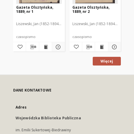
Gazeta Olsztyńska,
Gazeta Olsztyńska,
Ga
1889, nr 1
1889, nr 2
188
Liszewski, Jan (1852-1894). Red.
Liszewski, Jan (1852-1894). Red.
Lis
czasopismo
czasopismo
cz
Więcej
DANE KONTAKTOWE
Adres
Wojewódzka Biblioteka Publiczna
im. Emilii Sukertowej-Biedrawiny