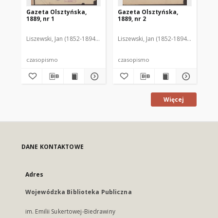
Gazeta Olsztyńska,
Gazeta Olsztyńska,
Ga
1889, nr 1
1889, nr 2
188
Liszewski, Jan (1852-1894). Red.
Liszewski, Jan (1852-1894). Red.
Lis
czasopismo
czasopismo
cz
Więcej
DANE KONTAKTOWE
Adres
Wojewódzka Biblioteka Publiczna
im. Emilii Sukertowej-Biedrawiny