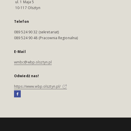
ul. 1 Maja 5
10-117 Olsztyn
Telefon
089 524 90 32 (sekretariat)
089 524 90 48 (Pracownia Regionalna)
E-Mail
wmbc@wbp.olsztyn.pl
Odwiedź nas!
https://www.wbp.olsztyn.pl/