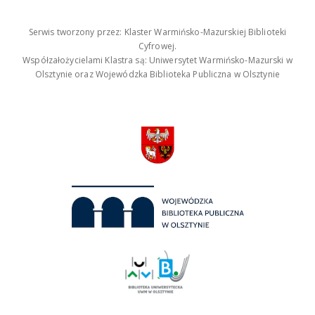
Serwis tworzony przez: Klaster Warmińsko-Mazurskiej Biblioteki
Cyfrowej.
Współzałożycielami Klastra są: Uniwersytet Warmińsko-Mazurski w
Olsztynie oraz Wojewódzka Biblioteka Publiczna w Olsztynie