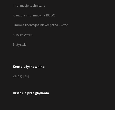
Informacje techniczne
Klauzula informacyjna RODO
Umowa licencyjna niewyłączna - wzór
Klaster WMBC
Statystyki
Konto użytkownika
Zaloguj się
Historia przeglądania