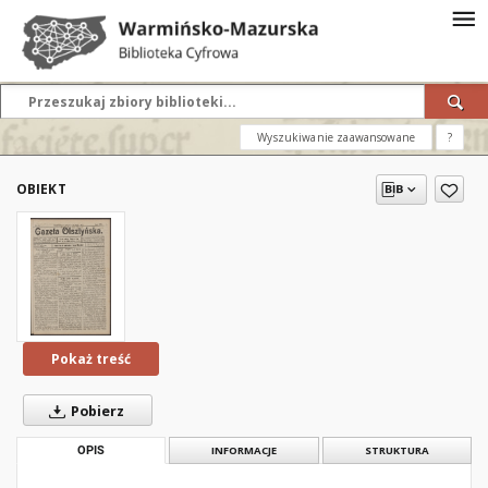
Wyszukiwanie zaawansowane
?
OBIEKT
Pokaż treść
Pobierz
OPIS
INFORMACJE
STRUKTURA