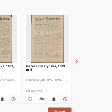
ka, 1889,
Gazeta Olsztyńska, 1889,
Gazeta Olsztyńska, 1
nr 5
nr 6
52-1894). Red.
Liszewski, Jan (1852-1894). Red.
Liszewski, Jan (1852-189
czasopismo
czasopismo
Więcej