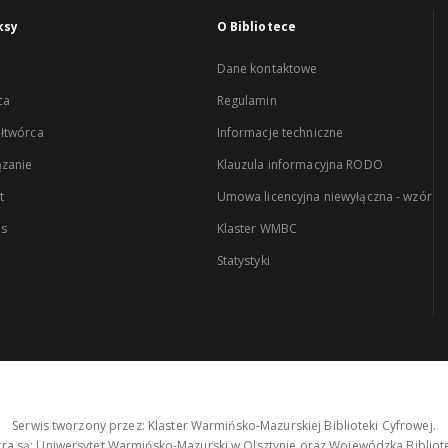
ksy
O Bibliotece
Dane kontaktowe
ca
Regulamin
łtwórca
Informacje techniczne
zanie
Klauzula informacyjna RODO
t
Umowa licencyjna niewyłączna - wzór
es
Klaster WMBC
Statystyki
Serwis tworzony przez: Klaster Warmińsko-Mazurskiej Biblioteki Cyfrowej.
tra są: Uniwersytet Warmińsko-Mazurski w Olsztynie oraz Wojewódzka Bibliote