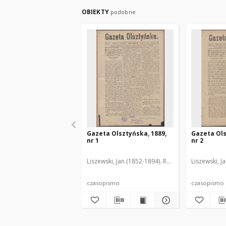
OBIEKTY
podobne
Gazeta Olsztyńska, 1889,
Gazeta Ols
nr 1
nr 2
Liszewski, Jan (1852-1894). Red.
Liszewski, J
czasopismo
czasopismo