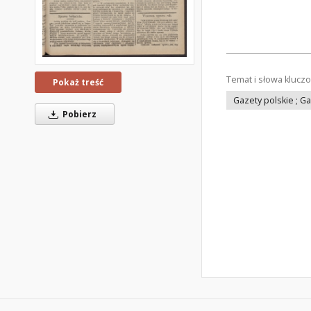
Temat i słowa klucz
Pokaż treść
Gazety polskie ; G
Pobierz