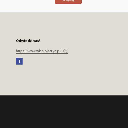
Odwiedź nas!
https://www.wbp.olsztyn.pl/