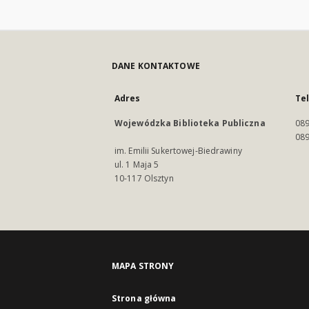
DANE KONTAKTOWE
Adres
Te
Wojewódzka Biblioteka Publiczna
089
089
im. Emilii Sukertowej-Biedrawiny
ul. 1 Maja 5
10-117 Olsztyn
MAPA STRONY
Strona główna