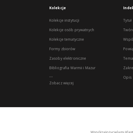
Kolekcje
Inde
Kolekcje instytucji
Tytuł
Kolekcje osób prywatnych
Twór
Kolekcje tematyczne
Wspó
Formy zbiorów
Powią
Zasoby elektroniczne
Tema
Bibliografia Warmii i Mazur
Zakr
...
Opis
Zobacz więcej
Współzałożycielami Klas