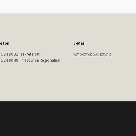
lefon
E-Mail
 524 90 32 (sekretariat)
wmbc@wbp.olsztyn.pl
 524 90 48 (Pracownia Regionalna)