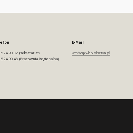
lefon
E-Mail
 524 90 32 (sekretariat)
wmbc@wbp.olsztyn.pl
 524 90 48 (Pracownia Regionalna)