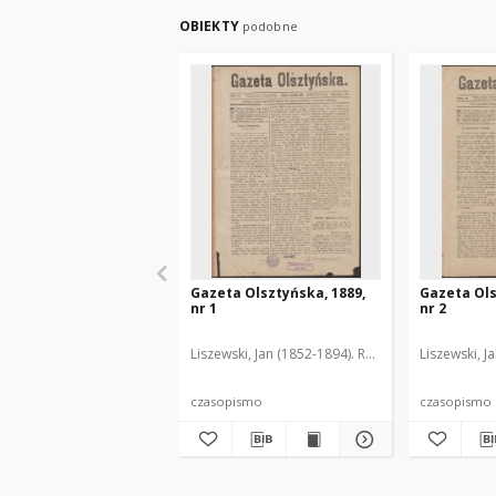
OBIEKTY
podobne
Gazeta Olsztyńska, 1889,
Gazeta Ols
nr 1
nr 2
Liszewski, Jan (1852-1894). Red.
Liszewski, J
czasopismo
czasopismo