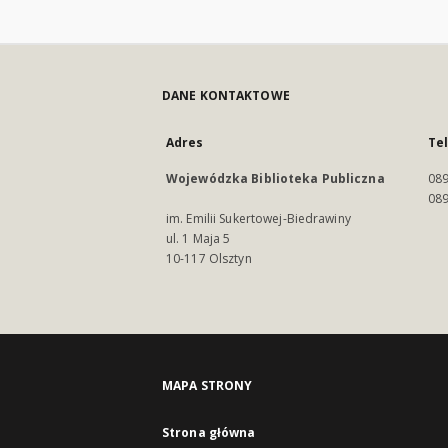
DANE KONTAKTOWE
Adres
Te
Wojewódzka Biblioteka Publiczna
089
089
im. Emilii Sukertowej-Biedrawiny
ul. 1 Maja 5
10-117 Olsztyn
MAPA STRONY
Strona główna