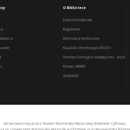
ksy
O Bibliotece
Dane kontaktowe
ca
Regulamin
łtwórca
Informacje techniczne
zanie
Klauzula informacyjna RODO
t
Umowa licencyjna niewyłączna - wzór
es
Klaster WMBC
Statystyki
Serwis tworzony przez: Klaster Warmińsko-Mazurskiej Biblioteki Cyfrowej.
tra są: Uniwersytet Warmińsko-Mazurski w Olsztynie oraz Wojewódzka Bibliote