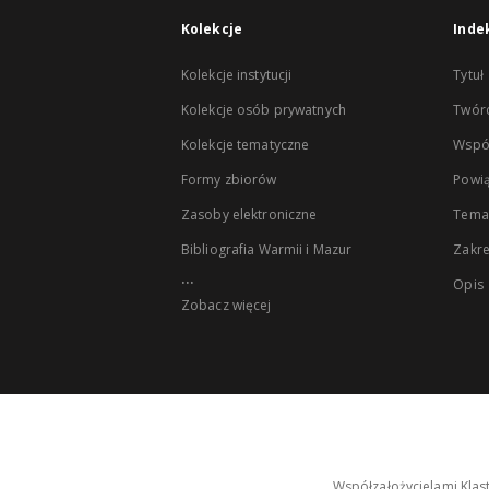
Kolekcje
Inde
Kolekcje instytucji
Tytuł
Kolekcje osób prywatnych
Twór
Kolekcje tematyczne
Wspó
Formy zbiorów
Powią
Zasoby elektroniczne
Tema
Bibliografia Warmii i Mazur
Zakr
...
Opis
Zobacz więcej
Współzałożycielami Klas