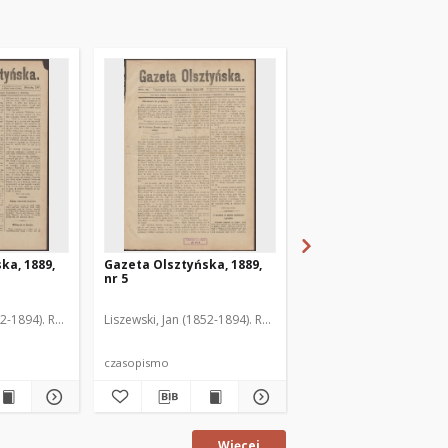
ka, 1889,
Gazeta Olsztyńska, 1889,
Gazeta Olsztyńska, 1
nr 5
nr 6
52-1894). Red.
Liszewski, Jan (1852-1894). Red.
Liszewski, Jan (1852-189
czasopismo
czasopismo
Więcej