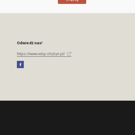
Odwiedź nas!
https://www.wbp.olsztyn.pl/