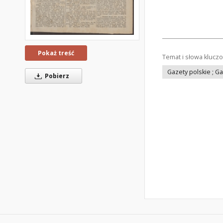
Pokaż treść
Temat i słowa klucz
Gazety polskie ; G
Pobierz