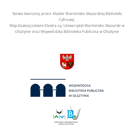
Serwis tworzony przez: Klaster Warmińsko-Mazurskiej Biblioteki
Cyfrowej.
Współzałożycielami Klastra są: Uniwersytet Warmińsko-Mazurski w
Olsztynie oraz Wojewódzka Biblioteka Publiczna w Olsztynie