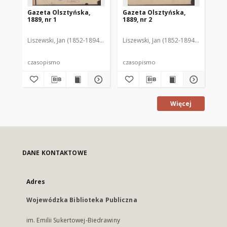
Gazeta Olsztyńska,
Gazeta Olsztyńska,
Ga
1889, nr 1
1889, nr 2
188
Liszewski, Jan (1852-1894). Red.
Liszewski, Jan (1852-1894). Red.
Lis
czasopismo
czasopismo
cz
Więcej
DANE KONTAKTOWE
Adres
Wojewódzka Biblioteka Publiczna
im. Emilii Sukertowej-Biedrawiny