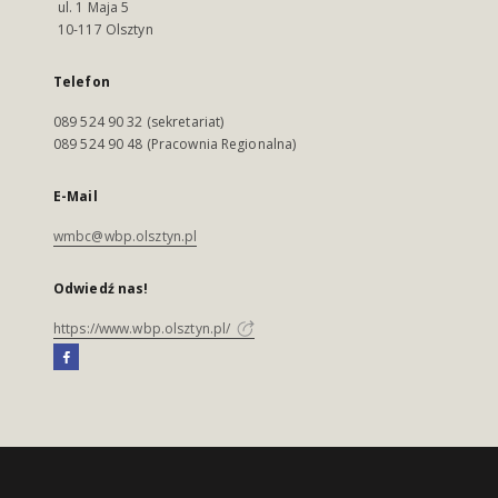
ul. 1 Maja 5
10-117 Olsztyn
Telefon
089 524 90 32 (sekretariat)
089 524 90 48 (Pracownia Regionalna)
E-Mail
wmbc@wbp.olsztyn.pl
Odwiedź nas!
https://www.wbp.olsztyn.pl/