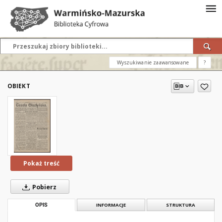
Wyszukiwanie zaawansowane
?
OBIEKT
Pokaż treść
Pobierz
OPIS
INFORMACJE
STRUKTURA