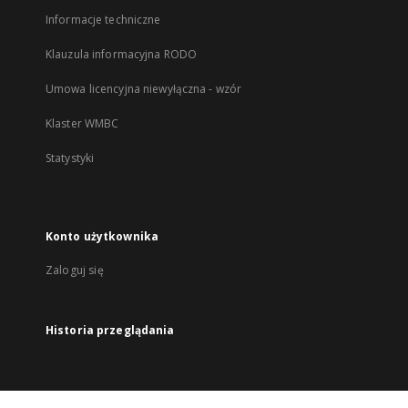
Informacje techniczne
Klauzula informacyjna RODO
Umowa licencyjna niewyłączna - wzór
Klaster WMBC
Statystyki
Konto użytkownika
Zaloguj się
Historia przeglądania