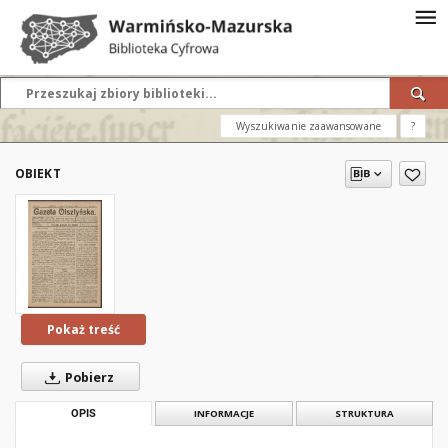
Wyszukiwanie zaawansowane
?
OBIEKT
Pokaż treść
Pobierz
OPIS
INFORMACJE
STRUKTURA