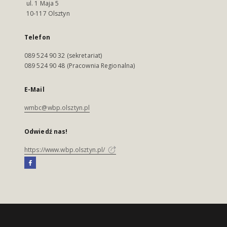
ul. 1 Maja 5
10-117 Olsztyn
Telefon
089 524 90 32 (sekretariat)
089 524 90 48 (Pracownia Regionalna)
E-Mail
wmbc@wbp.olsztyn.pl
Odwiedź nas!
https://www.wbp.olsztyn.pl/