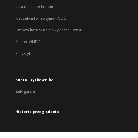
Informacje techniczne
Klauzula informacyjna RODO
Umowa licencyjna niewyłączna - wzór
Klaster WMBC
Statystyki
Konto użytkownika
Zaloguj się
Historia przeglądania