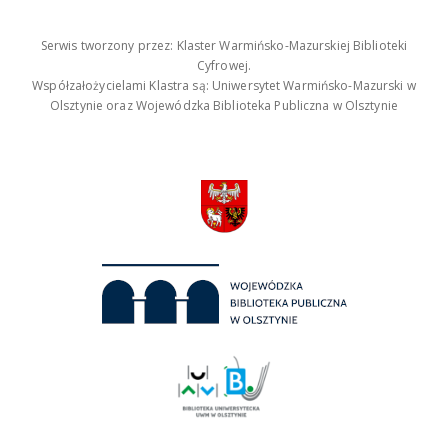
Serwis tworzony przez: Klaster Warmińsko-Mazurskiej Biblioteki
Cyfrowej.
Współzałożycielami Klastra są: Uniwersytet Warmińsko-Mazurski w
Olsztynie oraz Wojewódzka Biblioteka Publiczna w Olsztynie