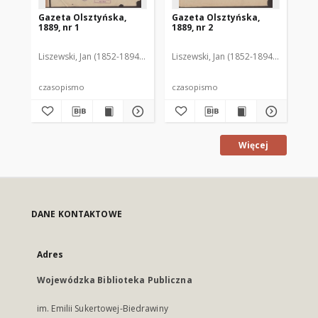
Gazeta Olsztyńska,
Gazeta Olsztyńska,
Ga
1889, nr 1
1889, nr 2
188
Liszewski, Jan (1852-1894). Red.
Liszewski, Jan (1852-1894). Red.
Lis
czasopismo
czasopismo
cz
Więcej
DANE KONTAKTOWE
Adres
Wojewódzka Biblioteka Publiczna
im. Emilii Sukertowej-Biedrawiny