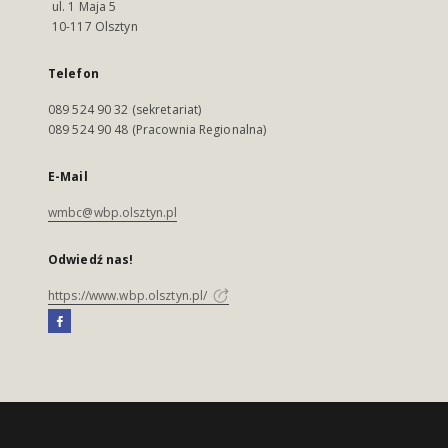
ul. 1 Maja 5
10-117 Olsztyn
Telefon
089 524 90 32 (sekretariat)
089 524 90 48 (Pracownia Regionalna)
E-Mail
wmbc@wbp.olsztyn.pl
Odwiedź nas!
https://www.wbp.olsztyn.pl/