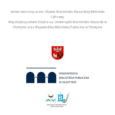
Serwis tworzony przez: Klaster Warmińsko-Mazurskiej Biblioteki
Cyfrowej.
Współzałożycielami Klastra są: Uniwersytet Warmińsko-Mazurski w
Olsztynie oraz Wojewódzka Biblioteka Publiczna w Olsztynie