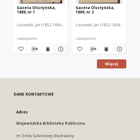
Gazeta Olsztyńska,
Gazeta Olsztyńska,
Ga
1889, nr 1
1889, nr 2
188
Liszewski, Jan (1852-1894). Red.
Liszewski, Jan (1852-1894). Red.
Lis
czasopismo
czasopismo
cz
Więcej
DANE KONTAKTOWE
Adres
Wojewódzka Biblioteka Publiczna
im. Emilii Sukertowej-Biedrawiny