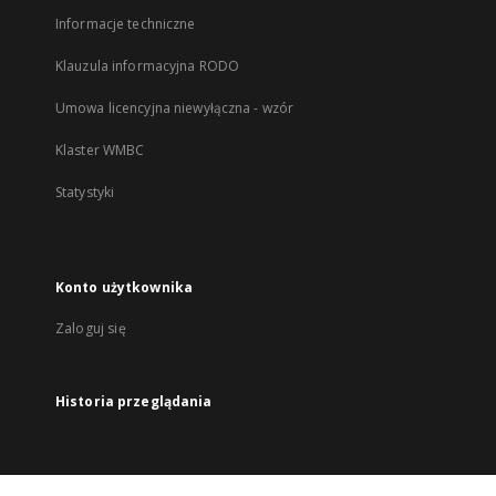
Informacje techniczne
Klauzula informacyjna RODO
Umowa licencyjna niewyłączna - wzór
Klaster WMBC
Statystyki
Konto użytkownika
Zaloguj się
Historia przeglądania