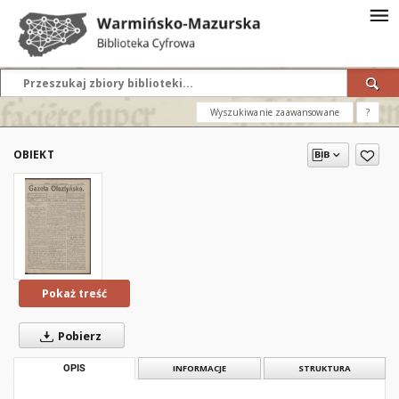
Wyszukiwanie zaawansowane
?
OBIEKT
Pokaż treść
Pobierz
OPIS
INFORMACJE
STRUKTURA