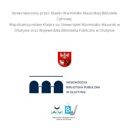
Serwis tworzony przez: Klaster Warmińsko-Mazurskiej Biblioteki
Cyfrowej.
Współzałożycielami Klastra są: Uniwersytet Warmińsko-Mazurski w
Olsztynie oraz Wojewódzka Biblioteka Publiczna w Olsztynie