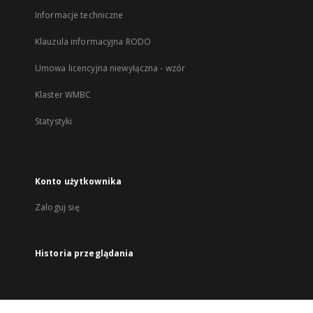
Informacje techniczne
Klauzula informacyjna RODO
Umowa licencyjna niewyłączna - wzór
Klaster WMBC
Statystyki
Konto użytkownika
Zaloguj się
Historia przeglądania