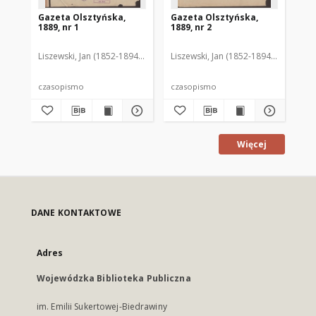
Gazeta Olsztyńska,
Gazeta Olsztyńska,
Ga
1889, nr 1
1889, nr 2
188
Liszewski, Jan (1852-1894). Red.
Liszewski, Jan (1852-1894). Red.
Lis
czasopismo
czasopismo
cz
Więcej
DANE KONTAKTOWE
Adres
Wojewódzka Biblioteka Publiczna
im. Emilii Sukertowej-Biedrawiny