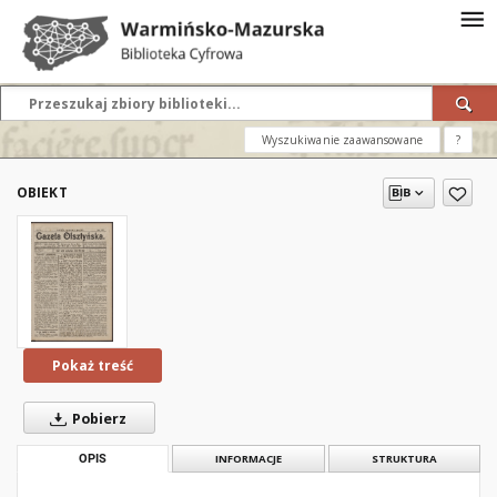
Wyszukiwanie zaawansowane
?
OBIEKT
Pokaż treść
Pobierz
OPIS
INFORMACJE
STRUKTURA