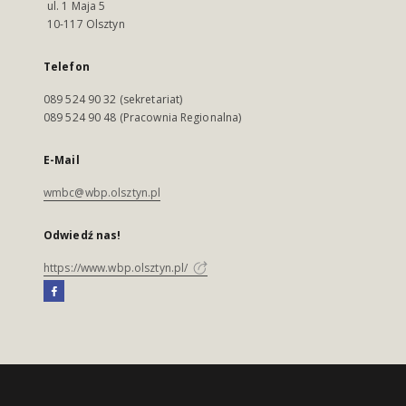
ul. 1 Maja 5
10-117 Olsztyn
Telefon
089 524 90 32 (sekretariat)
089 524 90 48 (Pracownia Regionalna)
E-Mail
wmbc@wbp.olsztyn.pl
Odwiedź nas!
https://www.wbp.olsztyn.pl/