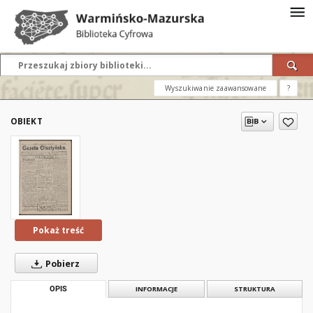
Wyszukiwanie zaawansowane
?
OBIEKT
Pokaż treść
Pobierz
OPIS
INFORMACJE
STRUKTURA