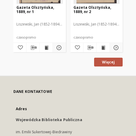
Gazeta Olsztyńska,
Gazeta Olsztyńska,
Ga
1889, nr 1
1889, nr 2
188
Liszewski, Jan (1852-1894). Red.
Liszewski, Jan (1852-1894). Red.
Lis
czasopismo
czasopismo
cz
Więcej
DANE KONTAKTOWE
Adres
Wojewódzka Biblioteka Publiczna
im. Emilii Sukertowej-Biedrawiny