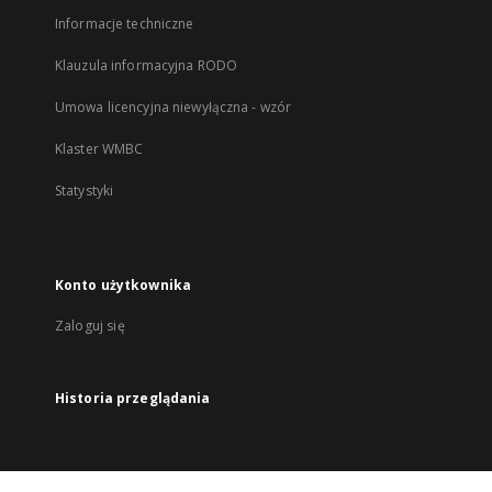
Informacje techniczne
Klauzula informacyjna RODO
Umowa licencyjna niewyłączna - wzór
Klaster WMBC
Statystyki
Konto użytkownika
Zaloguj się
Historia przeglądania