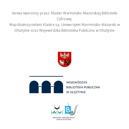
Serwis tworzony przez: Klaster Warmińsko-Mazurskiej Biblioteki
Cyfrowej.
Współzałożycielami Klastra są: Uniwersytet Warmińsko-Mazurski w
Olsztynie oraz Wojewódzka Biblioteka Publiczna w Olsztynie