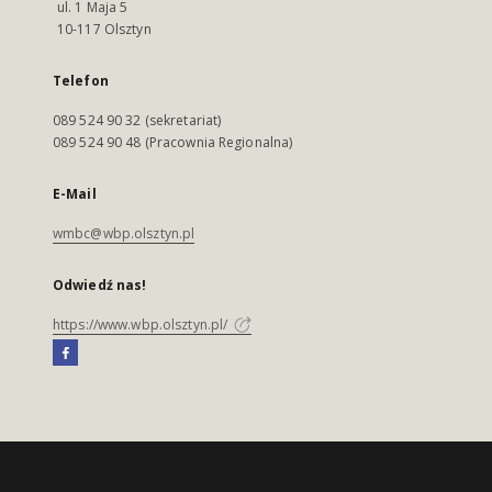
ul. 1 Maja 5
10-117 Olsztyn
Telefon
089 524 90 32 (sekretariat)
089 524 90 48 (Pracownia Regionalna)
E-Mail
wmbc@wbp.olsztyn.pl
Odwiedź nas!
https://www.wbp.olsztyn.pl/