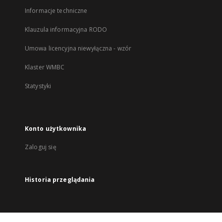
Informacje techniczne
Klauzula informacyjna RODO
Umowa licencyjna niewyłączna - wzór
Klaster WMBC
Statystyki
Konto użytkownika
Zaloguj się
Historia przeglądania