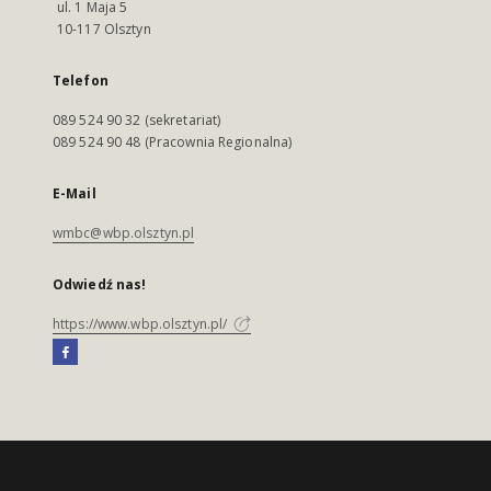
ul. 1 Maja 5
10-117 Olsztyn
Telefon
089 524 90 32 (sekretariat)
089 524 90 48 (Pracownia Regionalna)
E-Mail
wmbc@wbp.olsztyn.pl
Odwiedź nas!
https://www.wbp.olsztyn.pl/