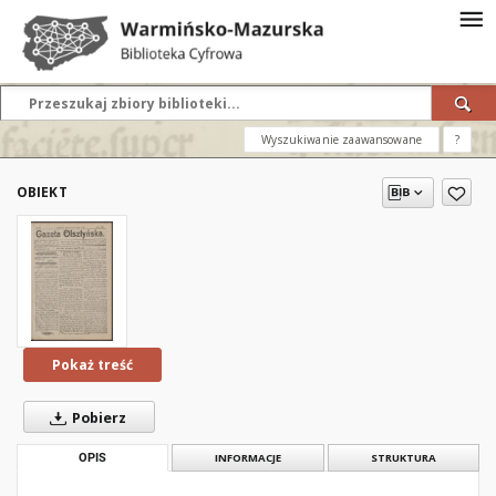
Wyszukiwanie zaawansowane
?
OBIEKT
Pokaż treść
Pobierz
OPIS
INFORMACJE
STRUKTURA