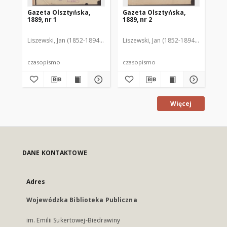
Gazeta Olsztyńska,
Gazeta Olsztyńska,
Ga
1889, nr 1
1889, nr 2
188
Liszewski, Jan (1852-1894). Red.
Liszewski, Jan (1852-1894). Red.
Lis
czasopismo
czasopismo
cz
Więcej
DANE KONTAKTOWE
Adres
Wojewódzka Biblioteka Publiczna
im. Emilii Sukertowej-Biedrawiny