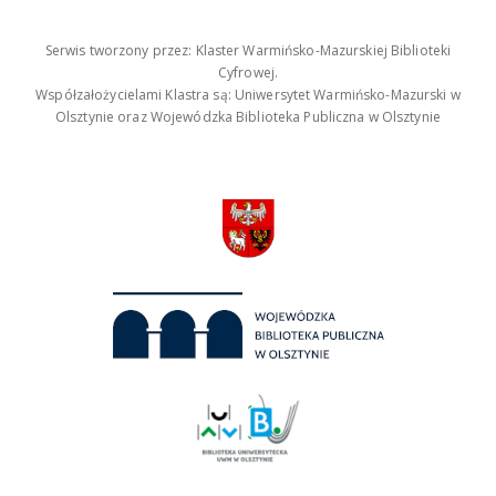
Serwis tworzony przez: Klaster Warmińsko-Mazurskiej Biblioteki
Cyfrowej.
Współzałożycielami Klastra są: Uniwersytet Warmińsko-Mazurski w
Olsztynie oraz Wojewódzka Biblioteka Publiczna w Olsztynie