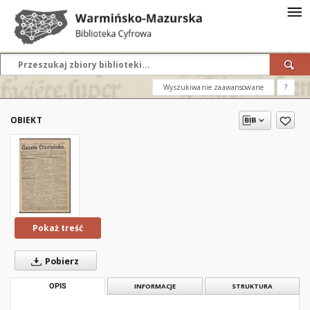
Wyszukiwanie zaawansowane
?
OBIEKT
Pokaż treść
Pobierz
OPIS
INFORMACJE
STRUKTURA