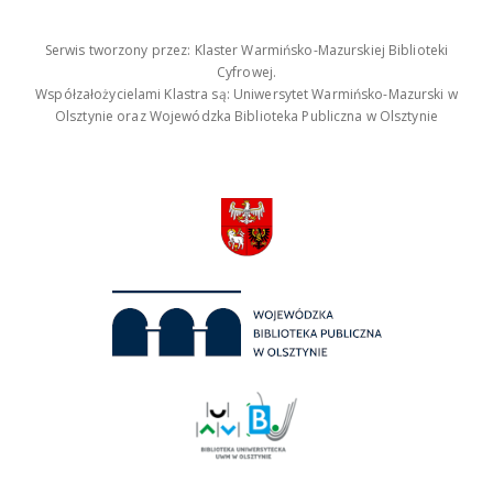
Serwis tworzony przez: Klaster Warmińsko-Mazurskiej Biblioteki
Cyfrowej.
Współzałożycielami Klastra są: Uniwersytet Warmińsko-Mazurski w
Olsztynie oraz Wojewódzka Biblioteka Publiczna w Olsztynie