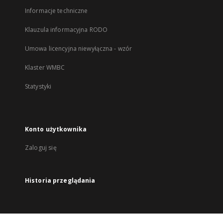
Informacje techniczne
Klauzula informacyjna RODO
Umowa licencyjna niewyłączna - wzór
Klaster WMBC
Statystyki
Konto użytkownika
Zaloguj się
Historia przeglądania