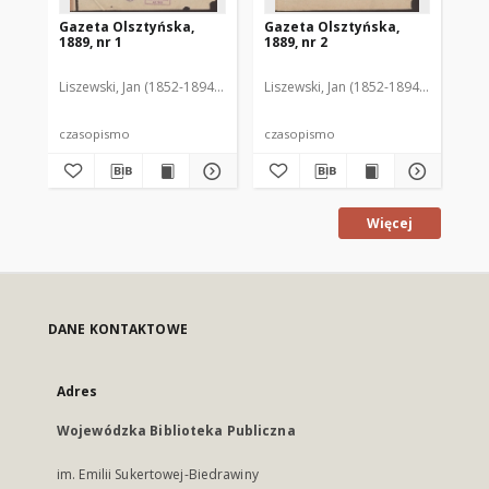
Gazeta Olsztyńska,
Gazeta Olsztyńska,
Ga
1889, nr 1
1889, nr 2
188
Liszewski, Jan (1852-1894). Red.
Liszewski, Jan (1852-1894). Red.
Lis
czasopismo
czasopismo
cz
Więcej
DANE KONTAKTOWE
Adres
Wojewódzka Biblioteka Publiczna
im. Emilii Sukertowej-Biedrawiny