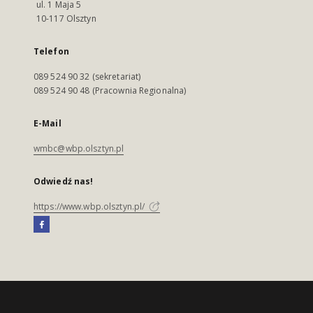
ul. 1 Maja 5
10-117 Olsztyn
Telefon
089 524 90 32 (sekretariat)
089 524 90 48 (Pracownia Regionalna)
E-Mail
wmbc@wbp.olsztyn.pl
Odwiedź nas!
https://www.wbp.olsztyn.pl/