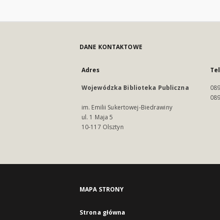
DANE KONTAKTOWE
Adres
Te
Wojewódzka Biblioteka Publiczna
089
089
im. Emilii Sukertowej-Biedrawiny
ul. 1 Maja 5
10-117 Olsztyn
MAPA STRONY
Strona główna