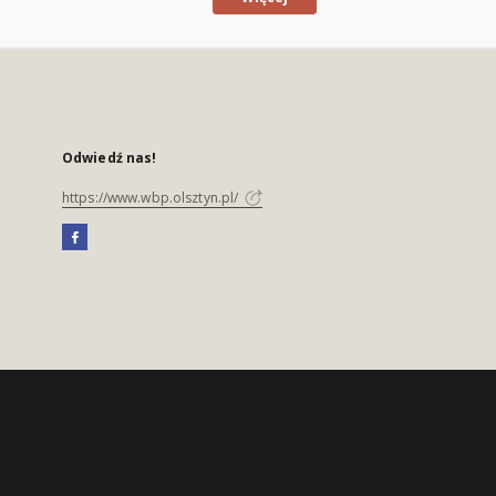
Odwiedź nas!
https://www.wbp.olsztyn.pl/