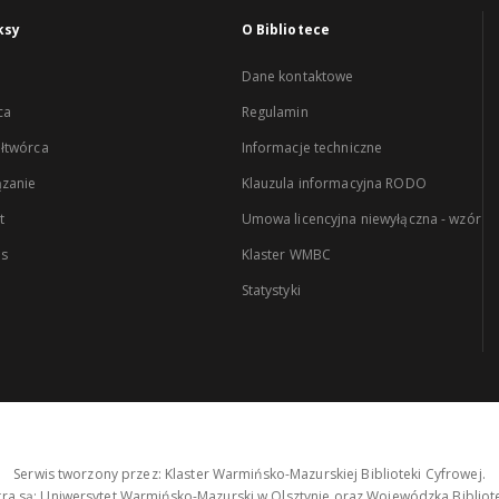
ksy
O Bibliotece
Dane kontaktowe
ca
Regulamin
łtwórca
Informacje techniczne
zanie
Klauzula informacyjna RODO
t
Umowa licencyjna niewyłączna - wzór
es
Klaster WMBC
Statystyki
Serwis tworzony przez: Klaster Warmińsko-Mazurskiej Biblioteki Cyfrowej.
tra są: Uniwersytet Warmińsko-Mazurski w Olsztynie oraz Wojewódzka Bibliote