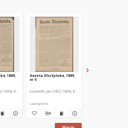
ka, 1889,
Gazeta Olsztyńska, 1889,
Gazeta Olsztyńska, 1
nr 5
nr 6
52-1894). Red.
Liszewski, Jan (1852-1894). Red.
Liszewski, Jan (1852-189
czasopismo
czasopismo
Więcej