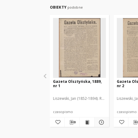
OBIEKTY
podobne
Gazeta Olsztyńska, 1889,
Gazeta Ols
nr 1
nr 2
Liszewski, Jan (1852-1894). Red.
Liszewski, J
czasopismo
czasopismo