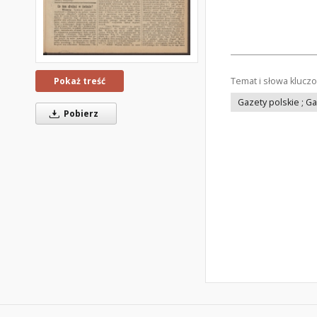
Temat i słowa klucz
Pokaż treść
Gazety polskie ; G
Pobierz