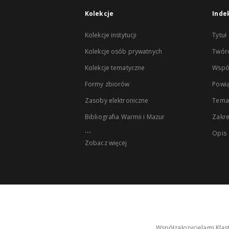
Kolekcje
Inde
Kolekcje instytucji
Tytuł
Kolekcje osób prywatnych
Twór
Kolekcje tematyczne
Wspó
Formy zbiorów
Powią
Zasoby elektroniczne
Tema
Bibliografia Warmii i Mazur
Zakr
...
Opis
Zobacz więcej
Współzałożycielami Klas