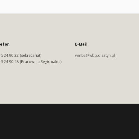
lefon
E-Mail
 524 90 32 (sekretariat)
wmbc@wbp.olsztyn.pl
 524 90 48 (Pracownia Regionalna)