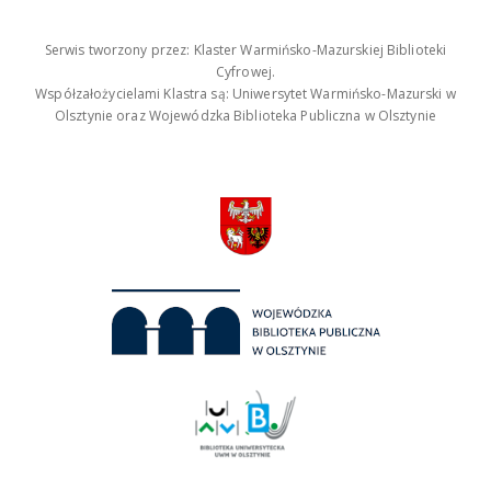
Serwis tworzony przez: Klaster Warmińsko-Mazurskiej Biblioteki
Cyfrowej.
Współzałożycielami Klastra są: Uniwersytet Warmińsko-Mazurski w
Olsztynie oraz Wojewódzka Biblioteka Publiczna w Olsztynie