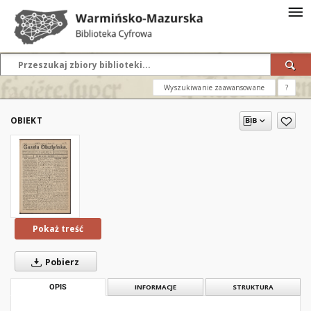
Wyszukiwanie zaawansowane
?
OBIEKT
Pokaż treść
Pobierz
OPIS
INFORMACJE
STRUKTURA