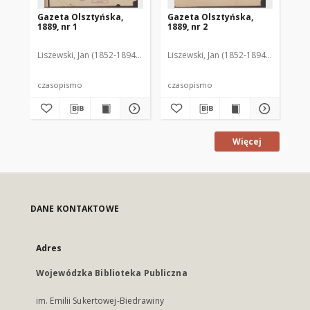
Gazeta Olsztyńska,
Gazeta Olsztyńska,
Ga
1889, nr 1
1889, nr 2
188
Liszewski, Jan (1852-1894). Red.
Liszewski, Jan (1852-1894). Red.
Lis
czasopismo
czasopismo
cz
Więcej
DANE KONTAKTOWE
Adres
Wojewódzka Biblioteka Publiczna
im. Emilii Sukertowej-Biedrawiny