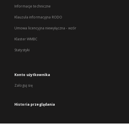
Informacje techniczne
Klauzula informacyjna RODO
Umowa licencyjna niewyłączna - wzór
Klaster WMBC
Statystyki
Konto użytkownika
Zaloguj się
Historia przeglądania