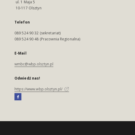
ul. 1 Maja 5
10-117 Olsztyn
Telefon
089 524 90 32 (sekretariat)
089 524 90 48 (Pracownia Regionalna)
E-Mail
wmbc@wbp.olsztyn.pl
Odwiedź nas!
https://www.wbp.olsztyn.pl/