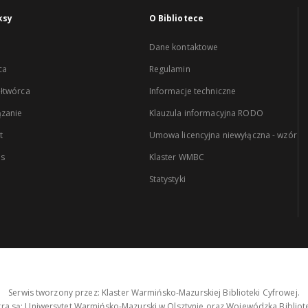
ksy
O Bibliotece
Dane kontaktowe
ca
Regulamin
łtwórca
Informacje techniczne
zanie
Klauzula informacyjna RODO
t
Umowa licencyjna niewyłączna - wzór
es
Klaster WMBC
Statystyki
Serwis tworzony przez: Klaster Warmińsko-Mazurskiej Biblioteki Cyfrowej.
tra są: Uniwersytet Warmińsko-Mazurski w Olsztynie oraz Wojewódzka Bibliote