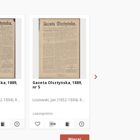
ka, 1889,
Gazeta Olsztyńska, 1889,
Gazeta Olsztyńska, 1
nr 5
nr 6
52-1894). Red.
Liszewski, Jan (1852-1894). Red.
Liszewski, Jan (1852-189
czasopismo
czasopismo
Więcej