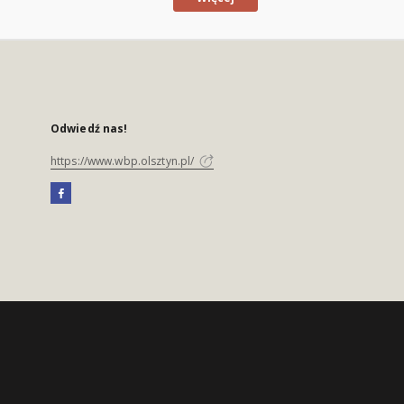
Odwiedź nas!
https://www.wbp.olsztyn.pl/