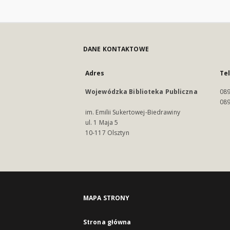
DANE KONTAKTOWE
Adres
Te
Wojewódzka Biblioteka Publiczna
089
089
im. Emilii Sukertowej-Biedrawiny
ul. 1 Maja 5
10-117 Olsztyn
MAPA STRONY
Strona główna