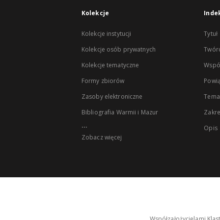
Kolekcje
Inde
Kolekcje instytucji
Tytuł
Kolekcje osób prywatnych
Twór
Kolekcje tematyczne
Wspó
Formy zbiorów
Powią
Zasoby elektroniczne
Tema
Bibliografia Warmii i Mazur
Zakr
...
Opis
Zobacz więcej
Współzałożycielami Klas