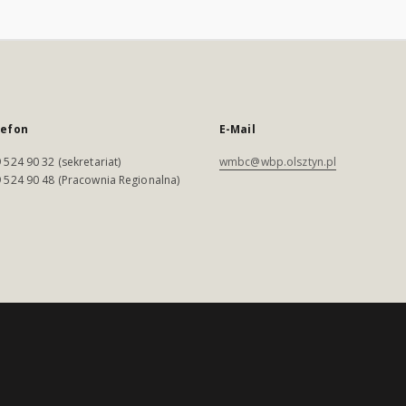
lefon
E-Mail
 524 90 32 (sekretariat)
wmbc@wbp.olsztyn.pl
 524 90 48 (Pracownia Regionalna)