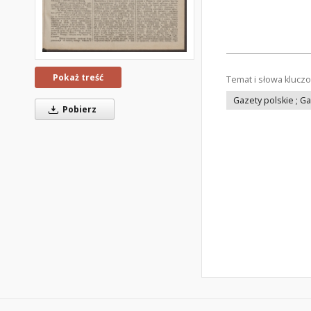
Pokaż treść
Temat i słowa klucz
Gazety polskie ; G
Pobierz