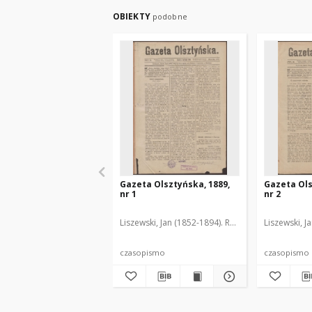
OBIEKTY
podobne
Gazeta Olsztyńska, 1889,
Gazeta Ols
nr 1
nr 2
Liszewski, Jan (1852-1894). Red.
Liszewski, J
czasopismo
czasopismo