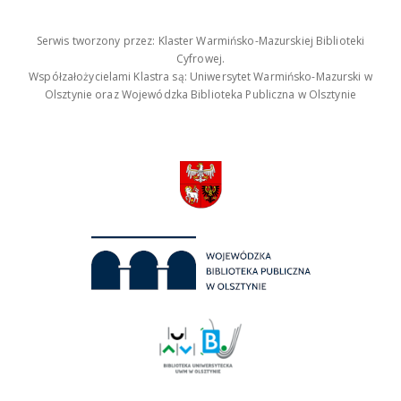
Serwis tworzony przez: Klaster Warmińsko-Mazurskiej Biblioteki
Cyfrowej.
Współzałożycielami Klastra są: Uniwersytet Warmińsko-Mazurski w
Olsztynie oraz Wojewódzka Biblioteka Publiczna w Olsztynie