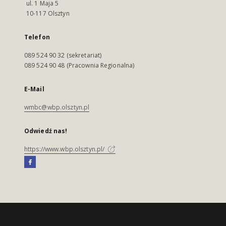
ul. 1 Maja 5
10-117 Olsztyn
Telefon
089 524 90 32 (sekretariat)
089 524 90 48 (Pracownia Regionalna)
E-Mail
wmbc@wbp.olsztyn.pl
Odwiedź nas!
https://www.wbp.olsztyn.pl/