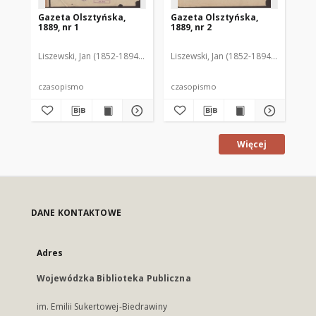
Gazeta Olsztyńska,
Gazeta Olsztyńska,
Ga
1889, nr 1
1889, nr 2
188
Liszewski, Jan (1852-1894). Red.
Liszewski, Jan (1852-1894). Red.
Lis
czasopismo
czasopismo
cz
Więcej
DANE KONTAKTOWE
Adres
Wojewódzka Biblioteka Publiczna
im. Emilii Sukertowej-Biedrawiny