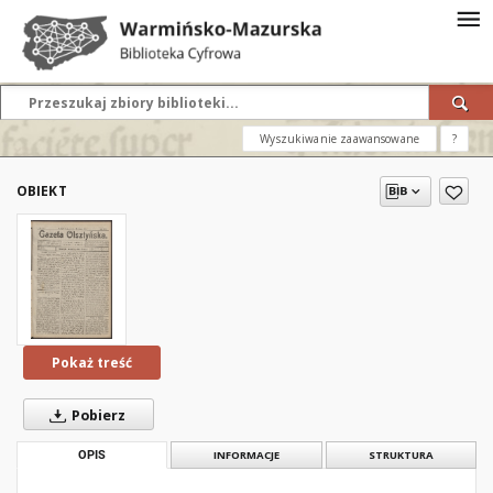
Wyszukiwanie zaawansowane
?
OBIEKT
Pokaż treść
Pobierz
OPIS
INFORMACJE
STRUKTURA