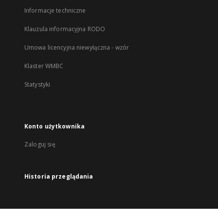
Informacje techniczne
Klauzula informacyjna RODO
Umowa licencyjna niewyłączna - wzór
Klaster WMBC
Statystyki
Konto użytkownika
Zaloguj się
Historia przeglądania