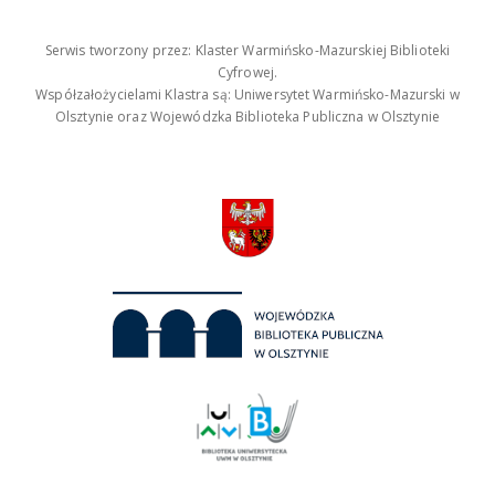
Serwis tworzony przez: Klaster Warmińsko-Mazurskiej Biblioteki
Cyfrowej.
Współzałożycielami Klastra są: Uniwersytet Warmińsko-Mazurski w
Olsztynie oraz Wojewódzka Biblioteka Publiczna w Olsztynie