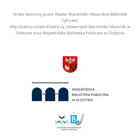
Serwis tworzony przez: Klaster Warmińsko-Mazurskiej Biblioteki
Cyfrowej.
Współzałożycielami Klastra są: Uniwersytet Warmińsko-Mazurski w
Olsztynie oraz Wojewódzka Biblioteka Publiczna w Olsztynie