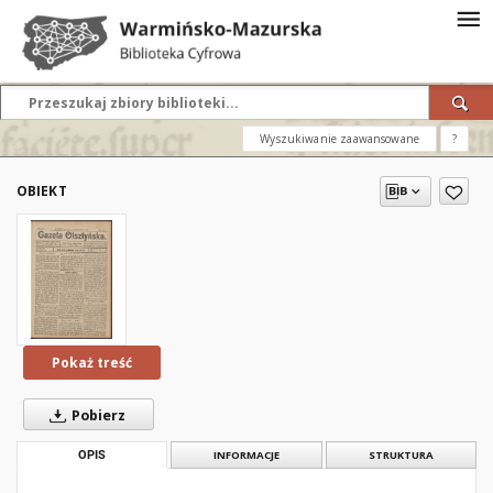
Wyszukiwanie zaawansowane
?
OBIEKT
Pokaż treść
Pobierz
OPIS
INFORMACJE
STRUKTURA