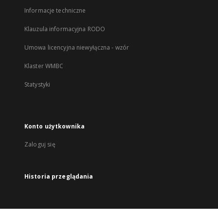
Informacje techniczne
Klauzula informacyjna RODO
Umowa licencyjna niewyłączna - wzór
Klaster WMBC
Statystyki
Konto użytkownika
Zaloguj się
Historia przeglądania