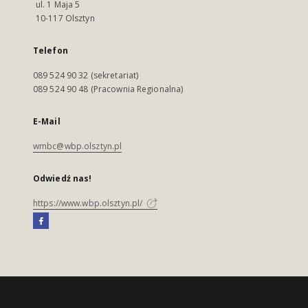
ul. 1 Maja 5
10-117 Olsztyn
Telefon
089 524 90 32 (sekretariat)
089 524 90 48 (Pracownia Regionalna)
E-Mail
wmbc@wbp.olsztyn.pl
Odwiedź nas!
https://www.wbp.olsztyn.pl/