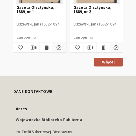
Gazeta Olsztyńska,
Gazeta Olsztyńska,
Ga
1889, nr 1
1889, nr 2
188
Liszewski, Jan (1852-1894). Red.
Liszewski, Jan (1852-1894). Red.
Lis
czasopismo
czasopismo
cz
Więcej
DANE KONTAKTOWE
Adres
Wojewódzka Biblioteka Publiczna
im. Emilii Sukertowej-Biedrawiny