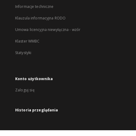
Informacje techniczne
Klauzula informacyjna RODO
Umowa licencyjna niewyłączna - wzór
Klaster WMBC
Statystyki
Konto użytkownika
Zaloguj się
Historia przeglądania