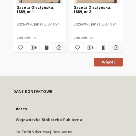
Gazeta Olsztyńska,
Gazeta Olsztyńska,
Ga
1889, nr 1
1889, nr 2
188
Liszewski, Jan (1852-1894). Red.
Liszewski, Jan (1852-1894). Red.
Lis
czasopismo
czasopismo
cz
Więcej
DANE KONTAKTOWE
Adres
Wojewódzka Biblioteka Publiczna
im. Emilii Sukertowej-Biedrawiny