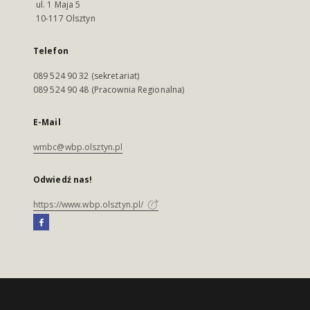
ul. 1 Maja 5
10-117 Olsztyn
Telefon
089 524 90 32 (sekretariat)
089 524 90 48 (Pracownia Regionalna)
E-Mail
wmbc@wbp.olsztyn.pl
Odwiedź nas!
https://www.wbp.olsztyn.pl/