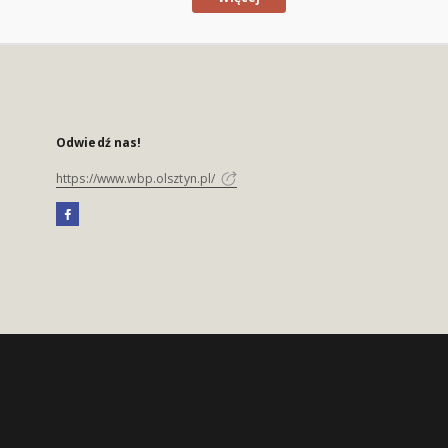
Odwiedź nas!
https://www.wbp.olsztyn.pl/