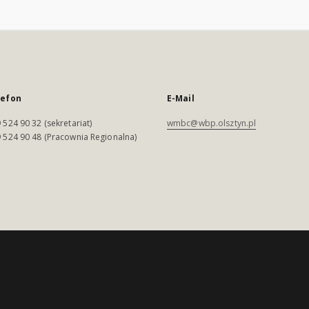
lefon
E-Mail
 524 90 32 (sekretariat)
wmbc@wbp.olsztyn.pl
 524 90 48 (Pracownia Regionalna)