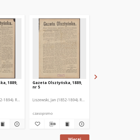
ka, 1889,
Gazeta Olsztyńska, 1889,
Gazeta Olsztyńska, 1
nr 5
nr 6
52-1894). Red.
Liszewski, Jan (1852-1894). Red.
Liszewski, Jan (1852-189
czasopismo
czasopismo
Więcej