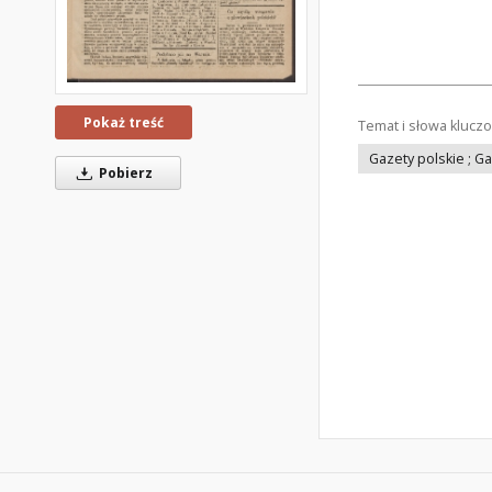
Pokaż treść
Temat i słowa klucz
Gazety polskie ; G
Pobierz