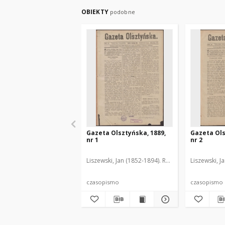
OBIEKTY
podobne
Gazeta Olsztyńska, 1889,
Gazeta Ols
nr 1
nr 2
Liszewski, Jan (1852-1894). Red.
Liszewski, J
czasopismo
czasopismo