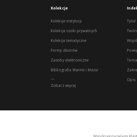
Kolekcje
Inde
Kolekcje instytucji
Tytuł
Kolekcje osób prywatnych
Twór
Kolekcje tematyczne
Wspó
Formy zbiorów
Powią
Zasoby elektroniczne
Tema
Bibliografia Warmii i Mazur
Zakr
...
Opis
Zobacz więcej
Współzałożycielami Klas