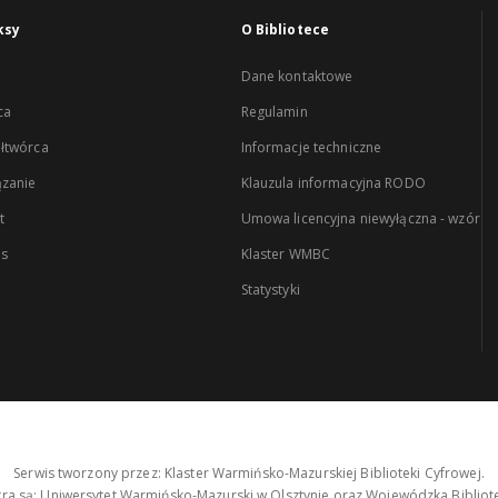
ksy
O Bibliotece
Dane kontaktowe
ca
Regulamin
łtwórca
Informacje techniczne
zanie
Klauzula informacyjna RODO
t
Umowa licencyjna niewyłączna - wzór
es
Klaster WMBC
Statystyki
Serwis tworzony przez: Klaster Warmińsko-Mazurskiej Biblioteki Cyfrowej.
tra są: Uniwersytet Warmińsko-Mazurski w Olsztynie oraz Wojewódzka Bibliote