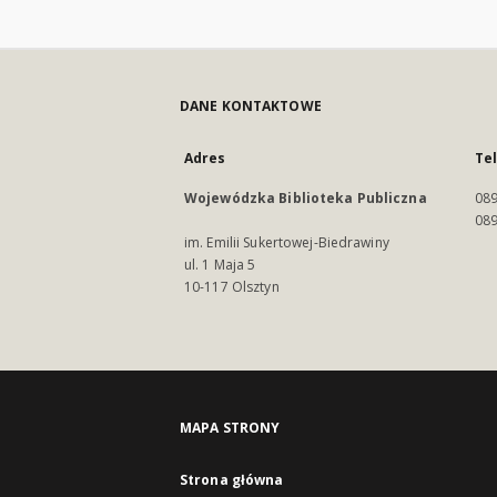
DANE KONTAKTOWE
Adres
Te
Wojewódzka Biblioteka Publiczna
089
089
im. Emilii Sukertowej-Biedrawiny
ul. 1 Maja 5
10-117 Olsztyn
MAPA STRONY
Strona główna