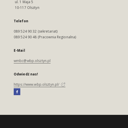
ul. 1 Maja 5
10-117 Olsztyn
Telefon
089 524 90 32 (sekretariat)
089 524 90 48 (Pracownia Regionalna)
E-Mail
wmbc@wbp.olsztyn.pl
Odwiedź nas!
https://www.wbp.olsztyn.pl/