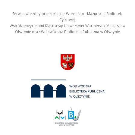
Serwis tworzony przez: Klaster Warmińsko-Mazurskiej Biblioteki
Cyfrowej.
Współzałożycielami Klastra są: Uniwersytet Warmińsko-Mazurski w
Olsztynie oraz Wojewódzka Biblioteka Publiczna w Olsztynie