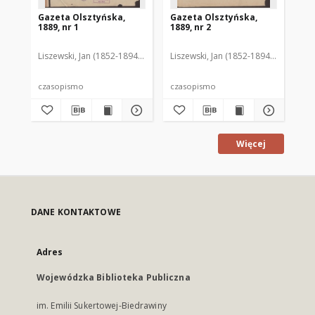
Gazeta Olsztyńska,
Gazeta Olsztyńska,
Ga
1889, nr 1
1889, nr 2
188
Liszewski, Jan (1852-1894). Red.
Liszewski, Jan (1852-1894). Red.
Lis
czasopismo
czasopismo
cz
Więcej
DANE KONTAKTOWE
Adres
Wojewódzka Biblioteka Publiczna
im. Emilii Sukertowej-Biedrawiny