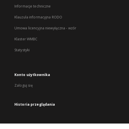
Informacje techniczne
Klauzula informacyjna RODO
Umowa licencyjna niewyłączna - wzór
Klaster WMBC
Statystyki
Konto użytkownika
Zaloguj się
Historia przeglądania