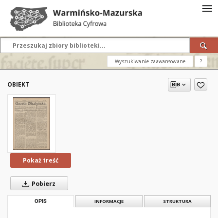
Wyszukiwanie zaawansowane
?
OBIEKT
Pokaż treść
Pobierz
OPIS
INFORMACJE
STRUKTURA