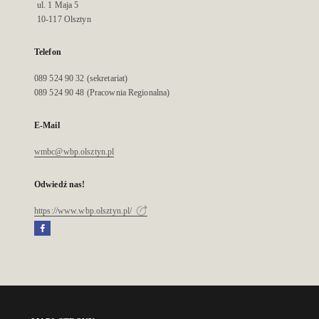
ul. 1 Maja 5
10-117 Olsztyn
Telefon
089 524 90 32 (sekretariat)
089 524 90 48 (Pracownia Regionalna)
E-Mail
wmbc@wbp.olsztyn.pl
Odwiedź nas!
https://www.wbp.olsztyn.pl/