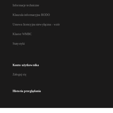
Informacje techniczne
Klauzula informacyjna RODO
Umowa licencyjna niewyłączna - wzór
Klaster WMBC
Statystyki
Konto użytkownika
Zaloguj się
Historia przeglądania