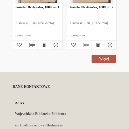
Gazeta Olsztyńska, 1889, nr 1
Gazeta Olsztyńska, 1889, nr 2
Gaz
Liszewski, Jan (1852-1894). Red.
Liszewski, Jan (1852-1894). Red.
Lis
czasopismo
czasopismo
cza
Więcej
DANE KONTAKTOWE
Adres
Wojewódzka Biblioteka Publiczna
im. Emilii Sukertowej-Biedrawiny