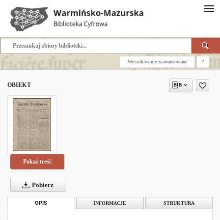
Wyszukiwanie zaawansowane
?
OBIEKT
Pokaż treść
Pobierz
OPIS
INFORMACJE
STRUKTURA