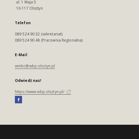
ul. 1 Maja 5
10-117 Olsztyn
Telefon
089 524 90 32 (sekretariat)
089 524 90 48 (Pracownia Regionalna)
E-Mail
wmbc@wbp.olsztyn.pl
Odwiedź nas!
https://www.wbp.olsztyn.pl/