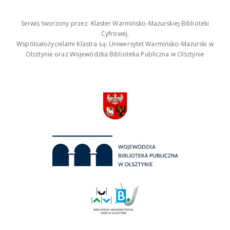
Serwis tworzony przez: Klaster Warmińsko-Mazurskiej Biblioteki
Cyfrowej.
Współzałożycielami Klastra są: Uniwersytet Warmińsko-Mazurski w
Olsztynie oraz Wojewódzka Biblioteka Publiczna w Olsztynie