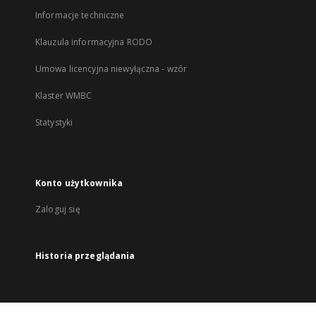
Informacje techniczne
Klauzula informacyjna RODO
Umowa licencyjna niewyłączna - wzór
Klaster WMBC
Statystyki
Konto użytkownika
Zaloguj się
Historia przeglądania