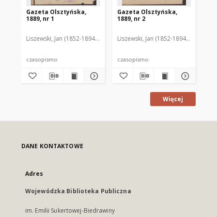
Gazeta Olsztyńska,
Gazeta Olsztyńska,
Ga
1889, nr 1
1889, nr 2
188
Liszewski, Jan (1852-1894). Red.
Liszewski, Jan (1852-1894). Red.
Lis
czasopismo
czasopismo
cz
Więcej
DANE KONTAKTOWE
Adres
Wojewódzka Biblioteka Publiczna
im. Emilii Sukertowej-Biedrawiny