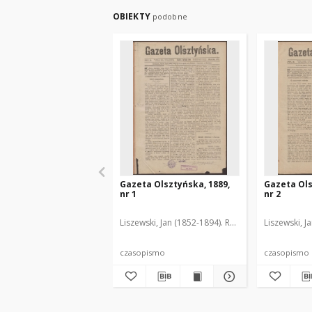
OBIEKTY
podobne
Gazeta Olsztyńska, 1889,
Gazeta Ols
nr 1
nr 2
Liszewski, Jan (1852-1894). Red.
Liszewski, J
czasopismo
czasopismo