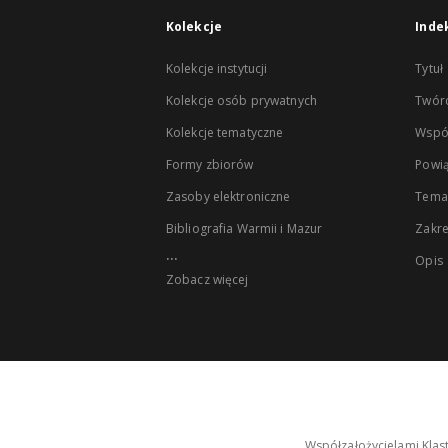
Kolekcje
Inde
Kolekcje instytucji
Tytuł
Kolekcje osób prywatnych
Twór
Kolekcje tematyczne
Wspó
Formy zbiorów
Powią
Zasoby elektroniczne
Tema
Bibliografia Warmii i Mazur
Zakr
...
Opis
Zobacz więcej
Współzałożycielami Klas