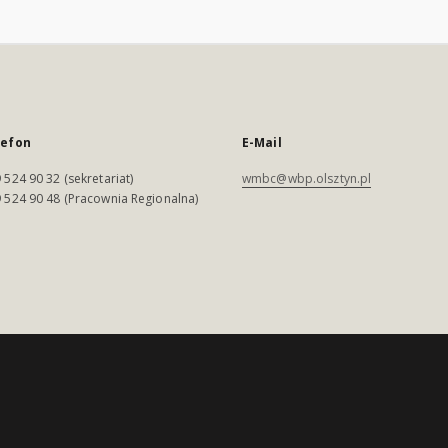
lefon
E-Mail
 524 90 32 (sekretariat)
wmbc@wbp.olsztyn.pl
 524 90 48 (Pracownia Regionalna)