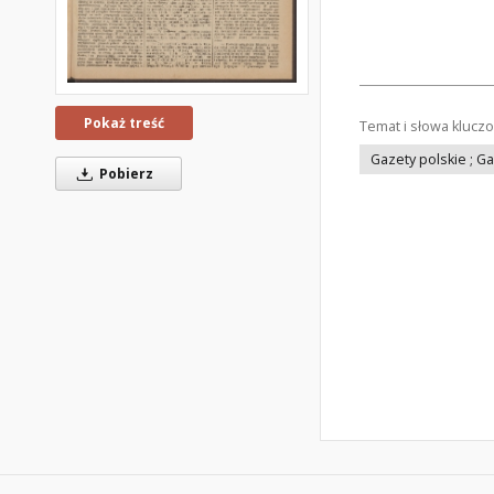
Pokaż treść
Temat i słowa klucz
Gazety polskie ; G
Pobierz