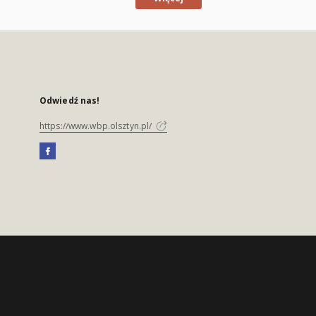
Odwiedź nas!
https://www.wbp.olsztyn.pl/