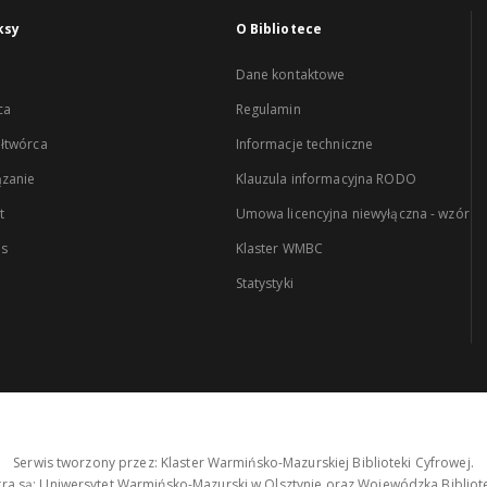
ksy
O Bibliotece
Dane kontaktowe
ca
Regulamin
łtwórca
Informacje techniczne
zanie
Klauzula informacyjna RODO
t
Umowa licencyjna niewyłączna - wzór
es
Klaster WMBC
Statystyki
Serwis tworzony przez: Klaster Warmińsko-Mazurskiej Biblioteki Cyfrowej.
tra są: Uniwersytet Warmińsko-Mazurski w Olsztynie oraz Wojewódzka Bibliote