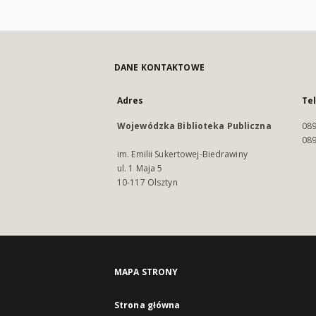
DANE KONTAKTOWE
Adres
Te
Wojewódzka Biblioteka Publiczna
089
089
im. Emilii Sukertowej-Biedrawiny
ul. 1 Maja 5
10-117 Olsztyn
MAPA STRONY
Strona główna