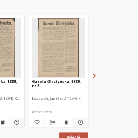
ka, 1889,
Gazeta Olsztyńska, 1889,
Gazeta Olsztyńska, 1
nr 5
nr 6
52-1894). Red.
Liszewski, Jan (1852-1894). Red.
Liszewski, Jan (1852-189
czasopismo
czasopismo
Więcej