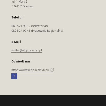
ul. 1 Maja 5
10-117 Olsztyn
Telefon
089 524 90 32 (sekretariat)
089 524 90 48 (Pracownia Regionalna)
E-Mail
wmbc@wbp.olsztyn.pl
Odwiedź nas!
https://www.wbp.olsztyn.pl/