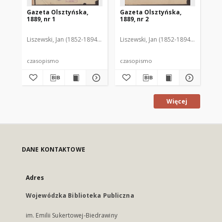
Gazeta Olsztyńska,
Gazeta Olsztyńska,
Ga
1889, nr 1
1889, nr 2
188
Liszewski, Jan (1852-1894). Red.
Liszewski, Jan (1852-1894). Red.
Lis
czasopismo
czasopismo
cz
Więcej
DANE KONTAKTOWE
Adres
Wojewódzka Biblioteka Publiczna
im. Emilii Sukertowej-Biedrawiny