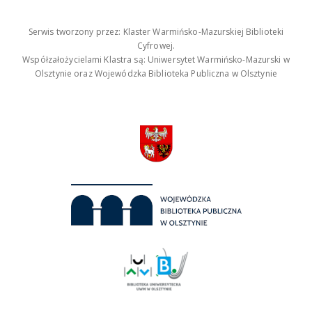
Serwis tworzony przez: Klaster Warmińsko-Mazurskiej Biblioteki
Cyfrowej.
Współzałożycielami Klastra są: Uniwersytet Warmińsko-Mazurski w
Olsztynie oraz Wojewódzka Biblioteka Publiczna w Olsztynie