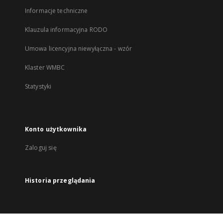
Informacje techniczne
Klauzula informacyjna RODO
Umowa licencyjna niewyłączna - wzór
Klaster WMBC
Statystyki
Konto użytkownika
Zaloguj się
Historia przeglądania