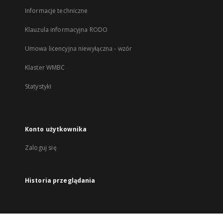
Informacje techniczne
Klauzula informacyjna RODO
Umowa licencyjna niewyłączna - wzór
Klaster WMBC
Statystyki
Konto użytkownika
Zaloguj się
Historia przeglądania