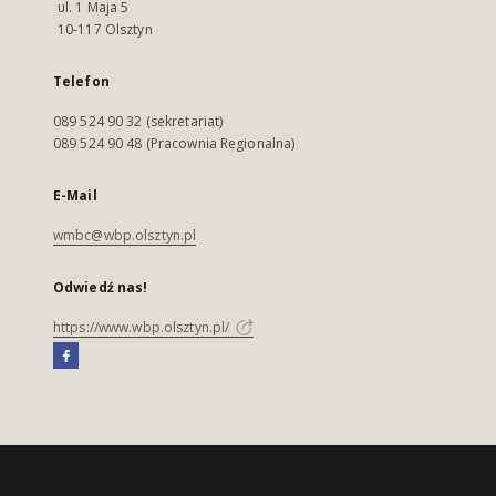
ul. 1 Maja 5
10-117 Olsztyn
Telefon
089 524 90 32 (sekretariat)
089 524 90 48 (Pracownia Regionalna)
E-Mail
wmbc@wbp.olsztyn.pl
Odwiedź nas!
https://www.wbp.olsztyn.pl/