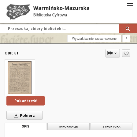
Wyszukiwanie zaawansowane
?
OBIEKT
Pokaż treść
Pobierz
OPIS
INFORMACJE
STRUKTURA