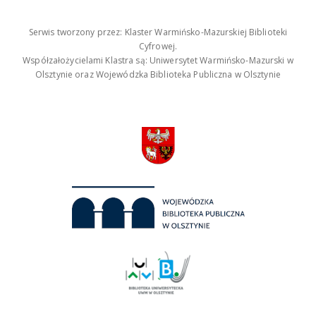
Serwis tworzony przez: Klaster Warmińsko-Mazurskiej Biblioteki
Cyfrowej.
Współzałożycielami Klastra są: Uniwersytet Warmińsko-Mazurski w
Olsztynie oraz Wojewódzka Biblioteka Publiczna w Olsztynie