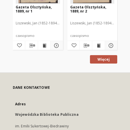
Gazeta Olsztyńska,
Gazeta Olsztyńska,
Ga
1889, nr 1
1889, nr 2
188
Liszewski, Jan (1852-1894). Red.
Liszewski, Jan (1852-1894). Red.
Lis
czasopismo
czasopismo
cz
Więcej
DANE KONTAKTOWE
Adres
Wojewódzka Biblioteka Publiczna
im. Emilii Sukertowej-Biedrawiny