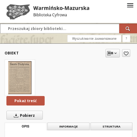
Wyszukiwanie zaawansowane
?
OBIEKT
Pokaż treść
Pobierz
OPIS
INFORMACJE
STRUKTURA