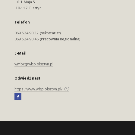
ul. 1 Maja 5
10-117 Olsztyn
Telefon
089 524 90 32 (sekretariat)
089 524 90 48 (Pracownia Regionalna)
E-Mail
wmbc@wbp.olsztyn.pl
Odwiedź nas!
https://www.wbp.olsztyn.pl/