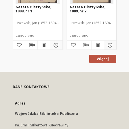
Gazeta Olsztyńska,
Gazeta Olsztyńska,
Ga
1889, nr 1
1889, nr 2
188
Liszewski, Jan (1852-1894). Red.
Liszewski, Jan (1852-1894). Red.
Lis
czasopismo
czasopismo
cz
Więcej
DANE KONTAKTOWE
Adres
Wojewódzka Biblioteka Publiczna
im. Emilii Sukertowej-Biedrawiny