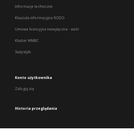
Informacje techniczne
Klauzula informacyjna RODO
Umowa licencyjna niewyłączna - wzór
Klaster WMBC
Statystyki
Konto użytkownika
Zaloguj się
Historia przeglądania