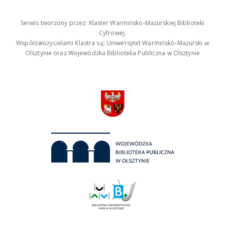
Serwis tworzony przez: Klaster Warmińsko-Mazurskiej Biblioteki
Cyfrowej.
Współzałożycielami Klastra są: Uniwersytet Warmińsko-Mazurski w
Olsztynie oraz Wojewódzka Biblioteka Publiczna w Olsztynie