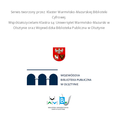
Serwis tworzony przez: Klaster Warmińsko-Mazurskiej Biblioteki
Cyfrowej.
Współzałożycielami Klastra są: Uniwersytet Warmińsko-Mazurski w
Olsztynie oraz Wojewódzka Biblioteka Publiczna w Olsztynie