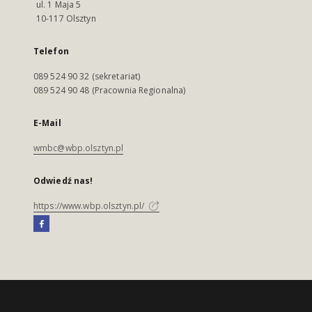
ul. 1 Maja 5
10-117 Olsztyn
Telefon
089 524 90 32 (sekretariat)
089 524 90 48 (Pracownia Regionalna)
E-Mail
wmbc@wbp.olsztyn.pl
Odwiedź nas!
https://www.wbp.olsztyn.pl/