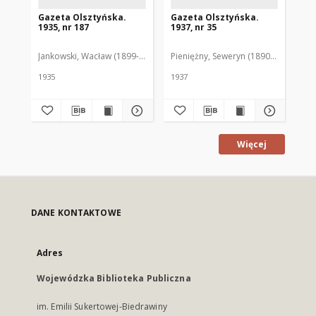
Gazeta Olsztyńska.
Gazeta Olsztyńska.
Ga
1935, nr 187
1937, nr 35
193
Jankowski, Wacław (1899-1975). Red.
Pieniężny, Seweryn (1890-1940). Red
Jan
1935
1937
193
Więcej
DANE KONTAKTOWE
Adres
Wojewódzka Biblioteka Publiczna
im. Emilii Sukertowej-Biedrawiny