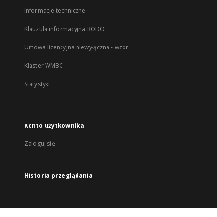
Informacje techniczne
Klauzula informacyjna RODO
Umowa licencyjna niewyłączna - wzór
Klaster WMBC
Statystyki
Konto użytkownika
Zaloguj się
Historia przeglądania